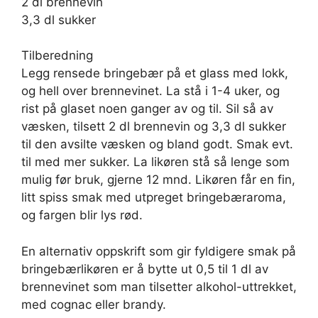
2 dl brennevin
3,3 dl sukker
Tilberedning
Legg rensede bringebær på et glass med lokk,
og hell over brennevinet. La stå i 1-4 uker, og
rist på glaset noen ganger av og til. Sil så av
væsken, tilsett 2 dl brennevin og 3,3 dl sukker
til den avsilte væsken og bland godt. Smak evt.
til med mer sukker. La likøren stå så lenge som
mulig før bruk, gjerne 12 mnd. Likøren får en fin,
litt spiss smak med utpreget bringebæraroma,
og fargen blir lys rød.
En alternativ oppskrift som gir fyldigere smak på
bringebærlikøren er å bytte ut 0,5 til 1 dl av
brennevinet som man tilsetter alkohol-uttrekket,
med cognac eller brandy.