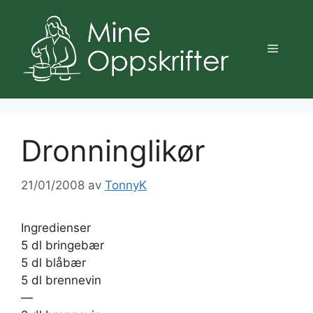
Hopp
til
innhold
Meny
Dronninglikør
21/01/2008
av
TonnyK
Ingredienser
5 dl bringebær
5 dl blåbær
5 dl brennevin
—