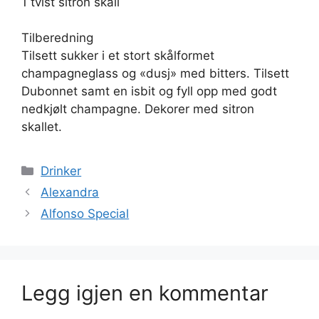
1 tvist sitron skall
Tilberedning
Tilsett sukker i et stort skålformet
champagneglass og «dusj» med bitters. Tilsett
Dubonnet samt en isbit og fyll opp med godt
nedkjølt champagne. Dekorer med sitron
skallet.
Kategorier
Drinker
Alexandra
Alfonso Special
Legg igjen en kommentar