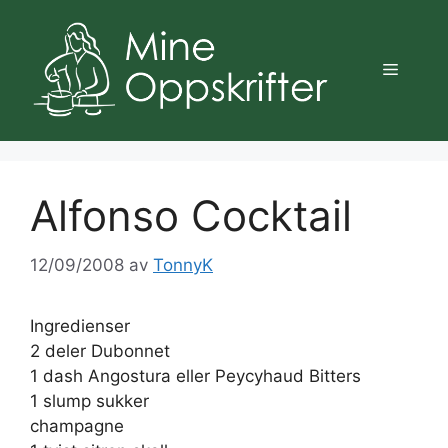
Hopp
til
innhold
Meny
Alfonso Cocktail
12/09/2008
av
TonnyK
Ingredienser
2 deler Dubonnet
1 dash Angostura eller Peycyhaud Bitters
1 slump sukker
champagne