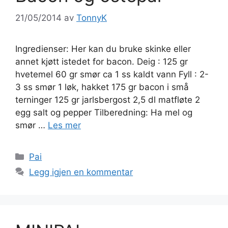
21/05/2014
av
TonnyK
Ingredienser: Her kan du bruke skinke eller
annet kjøtt istedet for bacon. Deig : 125 gr
hvetemel 60 gr smør ca 1 ss kaldt vann Fyll : 2-
3 ss smør 1 løk, hakket 175 gr bacon i små
terninger 125 gr jarlsbergost 2,5 dl matfløte 2
egg salt og pepper Tilberedning: Ha mel og
smør …
Les mer
Kategorier
Pai
Legg igjen en kommentar