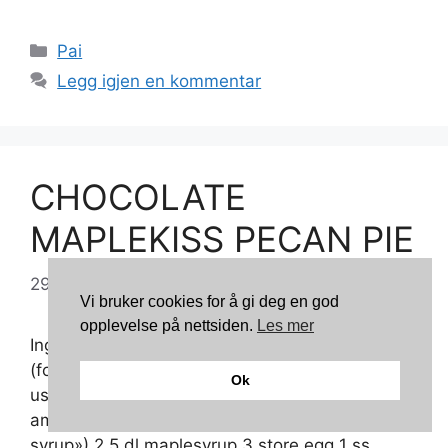
Kategorier
Pai
Legg igjen en kommentar
CHOCOLATE
MAPLEKISS PECAN PIE
29/09/2010
av
TonnyK
Vi bruker cookies for å gi deg en god
opplevelse på nettsiden.
Les mer
Ingredienser: 1 halv porsjon klassisk paibunn
(forstekes) Fyll 25 g usaltet, kaldt smør 50 g
Ok
usøtet sjokolade, hakket 3 dl lys sirup (i
amerikanske oppskrifter bruker de «light corn
syrup») 2,5 dl maplesyrup 3 store egg 1 ss