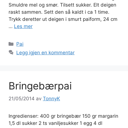
Smuldre mel og smør. Tilsett sukker. Elt deigen
raskt sammen. Sett den så kaldt i ca 1 time.
Trykk deretter ut deigen i smurt paiform, 24 cm
…
Les mer
Kategorier
Pai
Legg igjen en kommentar
Bringebærpai
21/05/2014
av
TonnyK
Ingredienser: 400 gr bringebær 150 gr margarin
1,5 dl sukker 2 ts vaniljesukker 1 egg 4 dl