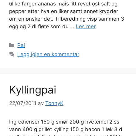
ulike farger ananas mais litt revet ost salt og
pepper etter hva en liker samt annet krydder
om en ønsker det. Tilberedning visp sammen 3
egg og 2 dl fløte som du …
Les mer
Kategorier
Pai
Legg igjen en kommentar
Kyllingpai
22/07/2011
av
TonnyK
Ingredienser 150 g smør 200 g hvetemel 2 ss
vann 400 g grillet kylling 150 g bacon 1 løk 3 dl