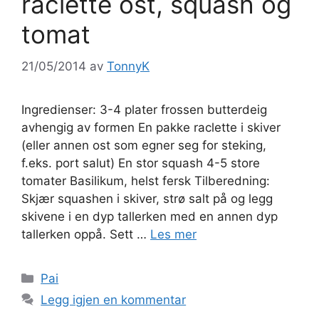
raclette ost, squash og
tomat
21/05/2014
av
TonnyK
Ingredienser: 3-4 plater frossen butterdeig
avhengig av formen En pakke raclette i skiver
(eller annen ost som egner seg for steking,
f.eks. port salut) En stor squash 4-5 store
tomater Basilikum, helst fersk Tilberedning:
Skjær squashen i skiver, strø salt på og legg
skivene i en dyp tallerken med en annen dyp
tallerken oppå. Sett …
Les mer
Kategorier
Pai
Legg igjen en kommentar