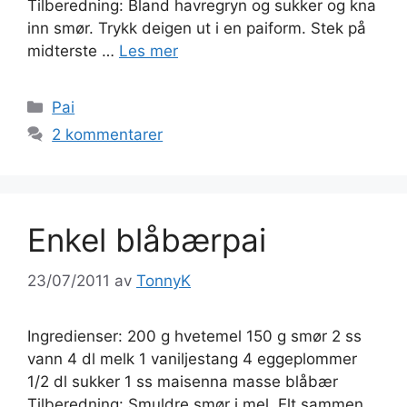
Tilberedning: Bland havregryn og sukker og kna
inn smør. Trykk deigen ut i en paiform. Stek på
midterste …
Les mer
Kategorier
Pai
2 kommentarer
Enkel blåbærpai
23/07/2011
av
TonnyK
Ingredienser: 200 g hvetemel 150 g smør 2 ss
vann 4 dl melk 1 vaniljestang 4 eggeplommer
1/2 dl sukker 1 ss maisenna masse blåbær
Tilberedning: Smuldre smør i mel. Elt sammen