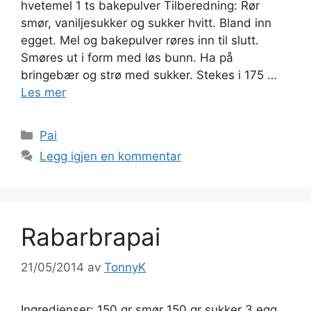
hvetemel 1 ts bakepulver Tilberedning: Rør
smør, vaniljesukker og sukker hvitt. Bland inn
egget. Mel og bakepulver røres inn til slutt.
Smøres ut i form med løs bunn. Ha på
bringebær og strø med sukker. Stekes i 175 …
Les mer
Kategorier
Pai
Legg igjen en kommentar
Rabarbrapai
21/05/2014
av
TonnyK
Ingredienser: 150 gr smør 150 gr sukker 3 egg