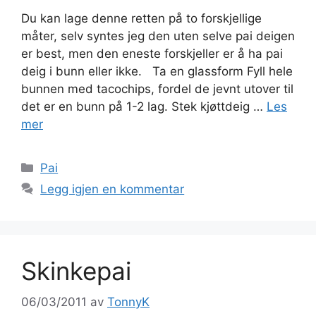
Du kan lage denne retten på to forskjellige
måter, selv syntes jeg den uten selve pai deigen
er best, men den eneste forskjeller er å ha pai
deig i bunn eller ikke. Ta en glassform Fyll hele
bunnen med tacochips, fordel de jevnt utover til
det er en bunn på 1-2 lag. Stek kjøttdeig …
Les
mer
Kategorier
Pai
Legg igjen en kommentar
Skinkepai
06/03/2011
av
TonnyK