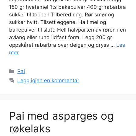
150 gr hvetemel 1ts bakepulver 400 gr rabarbra
sukker til toppen Tilberedning: Rør smør og
sukker hvitt. Tilsett eggene. Ha i mel og
bakepulver til slutt. Hell halvparten av røren i en
avlang eller rund ildfast form. Legg 200 gr
oppskåret rabarbra over deigen og dryss …
Les
mer
Kategorier
Pai
Legg igjen en kommentar
Pai med asparges og
røkelaks