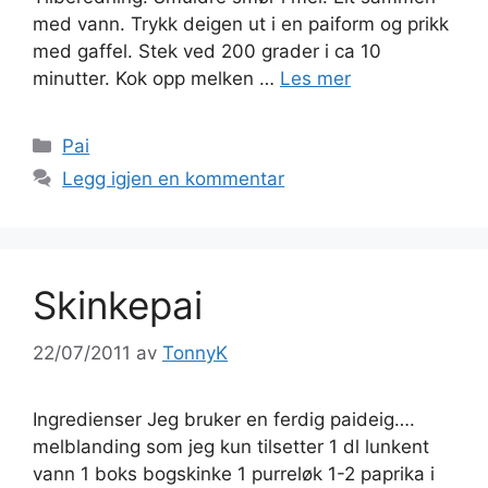
med vann. Trykk deigen ut i en paiform og prikk
med gaffel. Stek ved 200 grader i ca 10
minutter. Kok opp melken …
Les mer
Kategorier
Pai
Legg igjen en kommentar
Skinkepai
22/07/2011
av
TonnyK
Ingredienser Jeg bruker en ferdig paideig….
melblanding som jeg kun tilsetter 1 dl lunkent
vann 1 boks bogskinke 1 purreløk 1-2 paprika i