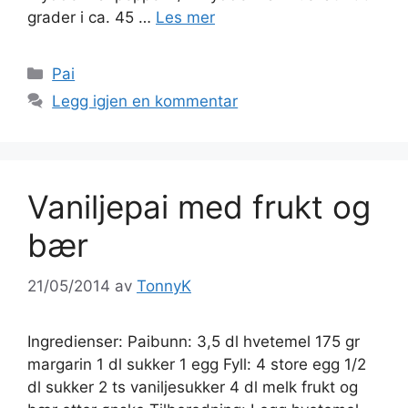
grader i ca. 45 …
Les mer
Kategorier
Pai
Legg igjen en kommentar
Vaniljepai med frukt og
bær
21/05/2014
av
TonnyK
Ingredienser: Paibunn: 3,5 dl hvetemel 175 gr
margarin 1 dl sukker 1 egg Fyll: 4 store egg 1/2
dl sukker 2 ts vaniljesukker 4 dl melk frukt og