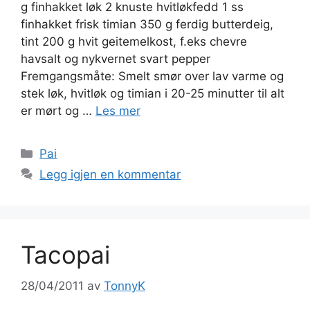
g finhakket løk 2 knuste hvitløkfedd 1 ss
finhakket frisk timian 350 g ferdig butterdeig,
tint 200 g hvit geitemelkost, f.eks chevre
havsalt og nykvernet svart pepper
Fremgangsmåte: Smelt smør over lav varme og
stek løk, hvitløk og timian i 20-25 minutter til alt
er mørt og …
Les mer
Kategorier
Pai
Legg igjen en kommentar
Tacopai
28/04/2011
av
TonnyK