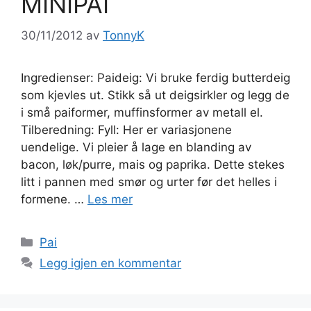
MINIPAI
30/11/2012
av
TonnyK
Ingredienser: Paideig: Vi bruke ferdig butterdeig
som kjevles ut. Stikk så ut deigsirkler og legg de
i små paiformer, muffinsformer av metall el.
Tilberedning: Fyll: Her er variasjonene
uendelige. Vi pleier å lage en blanding av
bacon, løk/purre, mais og paprika. Dette stekes
litt i pannen med smør og urter før det helles i
formene. …
Les mer
Kategorier
Pai
Legg igjen en kommentar