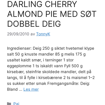
DARLING CHERRY
ALMOND PIE MED SØT
DOBBEL DEIG
29/09/2010
av
TonnyK
Ingredienser: Deig 250 g siktet hvetemel klype
salt 50 g knuste mandler 85 g melis 175 g
usaltet kaldt smør, i terninger 1 stor
eggeplomme 1 ts iskaldt vann Fyll 500 g
kirsebær, steinfrie skoldede mandler, delt på
langs, til å fylle i kirsebærene 2 ts maismel 1–2
ss sukker etter smak Fremgangsmåte: Deig:
Bland …
Les mer
Kategorier
Pai