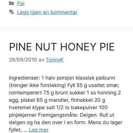
Kategorier
Pai
Legg igjen en kommentar
PINE NUT HONEY PIE
29/09/2010
av
TonnyK
Ingredienser: 1 halv porsjon klassisk paibunn
(trenger ikke forsteking) Fyll 55 g usaltet smør,
romtemperert 75 g brunt sukker 1 ss honning 2
egg, pisket 65 g mandler, finhakket 20 g
hvetemel klype salt 1/2 ts bakepulver 100
pinjekjerner Fremgangsmåte: Deigen: Rull ut
deigen og ha den over i en form. Mens du lager
fyllet, …
Les mer