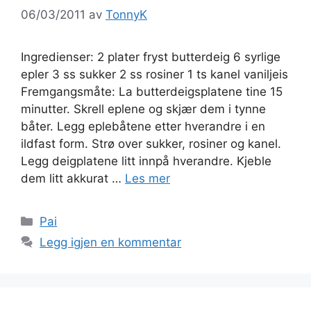
06/03/2011
av
TonnyK
Ingredienser: 2 plater fryst butterdeig 6 syrlige
epler 3 ss sukker 2 ss rosiner 1 ts kanel vaniljeis
Fremgangsmåte: La butterdeigsplatene tine 15
minutter. Skrell eplene og skjær dem i tynne
båter. Legg eplebåtene etter hverandre i en
ildfast form. Strø over sukker, rosiner og kanel.
Legg deigplatene litt innpå hverandre. Kjeble
dem litt akkurat …
Les mer
Kategorier
Pai
Legg igjen en kommentar