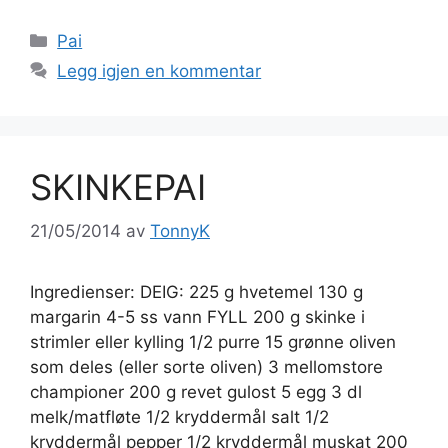
Kategorier
Pai
Legg igjen en kommentar
SKINKEPAI
21/05/2014
av
TonnyK
Ingredienser: DEIG: 225 g hvetemel 130 g
margarin 4-5 ss vann FYLL 200 g skinke i
strimler eller kylling 1/2 purre 15 grønne oliven
som deles (eller sorte oliven) 3 mellomstore
championer 200 g revet gulost 5 egg 3 dl
melk/matfløte 1/2 kryddermål salt 1/2
kryddermål pepper 1/2 kryddermål muskat 200