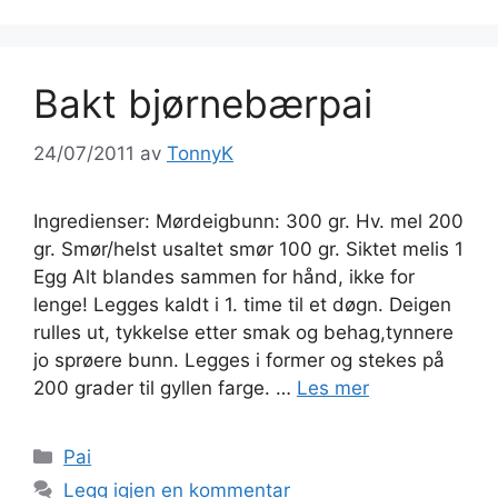
Bakt bjørnebærpai
24/07/2011
av
TonnyK
Ingredienser: Mørdeigbunn: 300 gr. Hv. mel 200
gr. Smør/helst usaltet smør 100 gr. Siktet melis 1
Egg Alt blandes sammen for hånd, ikke for
lenge! Legges kaldt i 1. time til et døgn. Deigen
rulles ut, tykkelse etter smak og behag,tynnere
jo sprøere bunn. Legges i former og stekes på
200 grader til gyllen farge. …
Les mer
Kategorier
Pai
Legg igjen en kommentar