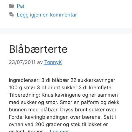
Kategorier
Pai
Legg igjen en kommentar
Blåbærterte
23/07/2011
av
TonnyK
Ingredienser: 3 dl blåbær 22 sukkerkavringer
100 g smør 3 dl brunt sukker 2 dl kremfløte
Tilberedning: Knus kavringene og rør sammen
med sukker og smør. Smør en paiform og dekk
bunnen med blåbær. Dryss brunt sukker over.
Fordel kavringblandingen over bærene. Sett i
ovnen ved 200 grader og stek til lokket er
gyllent. Server …
Les mer