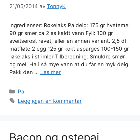
21/05/2014
av
TonnyK
Ingredienser: Røkelaks Paideig: 175 gr hvetemel
90 gr smør ca 2 ss kaldt vann Fyll: 100 gr
sveitserost revet, eller en annen variant. 2,5 dl
matfløte 2 egg 125 gr kokt asparges 100-150 gr
røkelaks i strimler Tilberedning: Smuldre smør
og mel. Ha i så mye vann at du får en myk deig.
Pakk den …
Les mer
Kategorier
Pai
Legg igjen en kommentar
Bacon og ostepai