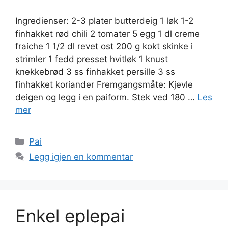
Ingredienser: 2-3 plater butterdeig 1 løk 1-2
finhakket rød chili 2 tomater 5 egg 1 dl creme
fraiche 1 1/2 dl revet ost 200 g kokt skinke i
strimler 1 fedd presset hvitløk 1 knust
knekkebrød 3 ss finhakket persille 3 ss
finhakket koriander Fremgangsmåte: Kjevle
deigen og legg i en paiform. Stek ved 180 …
Les
mer
Kategorier
Pai
Legg igjen en kommentar
Enkel eplepai