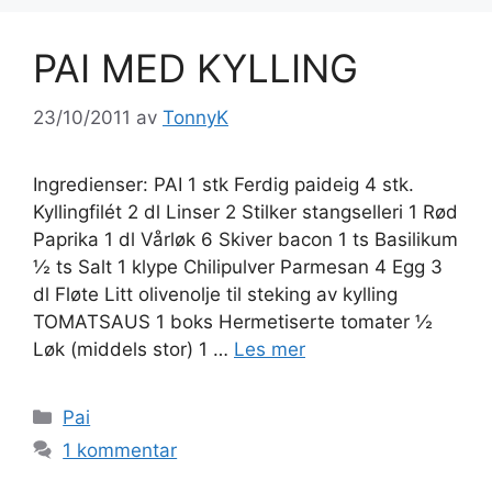
PAI MED KYLLING
23/10/2011
av
TonnyK
Ingredienser: PAI 1 stk Ferdig paideig 4 stk.
Kyllingfilét 2 dl Linser 2 Stilker stangselleri 1 Rød
Paprika 1 dl Vårløk 6 Skiver bacon 1 ts Basilikum
½ ts Salt 1 klype Chilipulver Parmesan 4 Egg 3
dl Fløte Litt olivenolje til steking av kylling
TOMATSAUS 1 boks Hermetiserte tomater ½
Løk (middels stor) 1 …
Les mer
Kategorier
Pai
1 kommentar