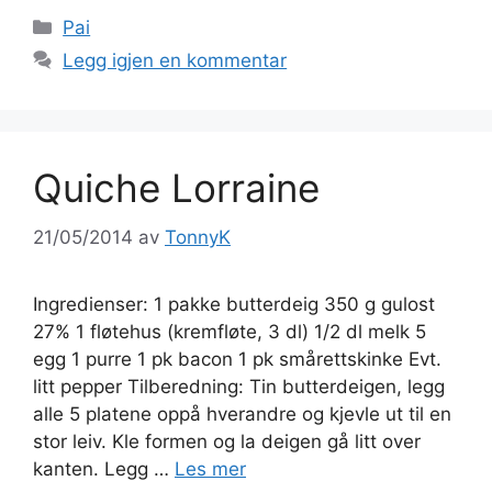
Kategorier
Pai
Legg igjen en kommentar
Quiche Lorraine
21/05/2014
av
TonnyK
Ingredienser: 1 pakke butterdeig 350 g gulost
27% 1 fløtehus (kremfløte, 3 dl) 1/2 dl melk 5
egg 1 purre 1 pk bacon 1 pk smårettskinke Evt.
litt pepper Tilberedning: Tin butterdeigen, legg
alle 5 platene oppå hverandre og kjevle ut til en
stor leiv. Kle formen og la deigen gå litt over
kanten. Legg …
Les mer