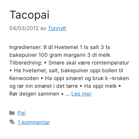
Tacopai
04/03/2012
av
TonnyK
Ingredienser: 8 dl Hvetemel 1 ts salt 3 ts
bakepulver 100 gram margarin 3 dl melk
Tilberedning: • Smøre skal være romtemperatur
• Ha hvetemel, salt, bakepulver oppi bollen til
Kenwooden • Ha oppi smøret og bruk k –kroken
og rør inn smøret i det tørre • Ha oppi melk •
Rør deigen sammen • …
Les mer
Kategorier
Pai
1 kommentar