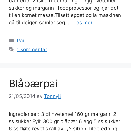
bær etter ønske Tilberedning: Legg hvetemel,
sukker og margarin i foodprosessor og kjør det
til en kornet masse.Tilsett egget og la maskinen
gå til deigen samler seg. …
Les mer
Kategorier
Pai
1 kommentar
Blåbærpai
21/05/2014
av
TonnyK
Ingredienser: 3 dl hvetemel 160 gr margarin 2
ss sukker Fyll: 300 gr blåbær 6 egg 5 ss sukker
6 ss fløte revet skall av 1/2 sitron Tilberedning: