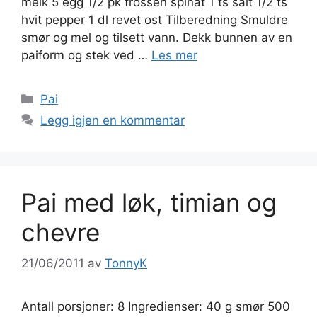
melk 5 egg 1/2 pk frossen spinat 1 ts salt 1/2 ts
hvit pepper 1 dl revet ost Tilberedning Smuldre
smør og mel og tilsett vann. Dekk bunnen av en
paiform og stek ved …
Les mer
Kategorier
Pai
Legg igjen en kommentar
Pai med løk, timian og
chevre
21/06/2011
av
TonnyK
Antall porsjoner: 8 Ingredienser: 40 g smør 500