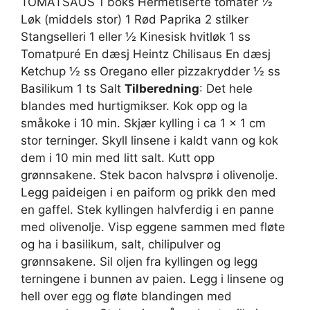
TOMATSAUS 1 boks Hermetiserte tomater ½
Løk (middels stor) 1 Rød Paprika 2 stilker
Stangselleri 1 eller ½ Kinesisk hvitløk 1 ss
Tomatpuré En dæsj Heintz Chilisaus En dæsj
Ketchup ½ ss Oregano eller pizzakrydder ½ ss
Basilikum 1 ts Salt
Tilberedning
: Det hele
blandes med hurtigmikser. Kok opp og la
småkoke i 10 min. Skjær kylling i ca 1 x 1 cm
stor terninger. Skyll linsene i kaldt vann og kok
dem i 10 min med litt salt. Kutt opp
grønnsakene. Stek bacon halvsprø i olivenolje.
Legg paideigen i en paiform og prikk den med
en gaffel. Stek kyllingen halvferdig i en panne
med olivenolje. Visp eggene sammen med fløte
og ha i basilikum, salt, chilipulver og
grønnsakene. Sil oljen fra kyllingen og legg
terningene i bunnen av paien. Legg i linsene og
hell over egg og fløte blandingen med