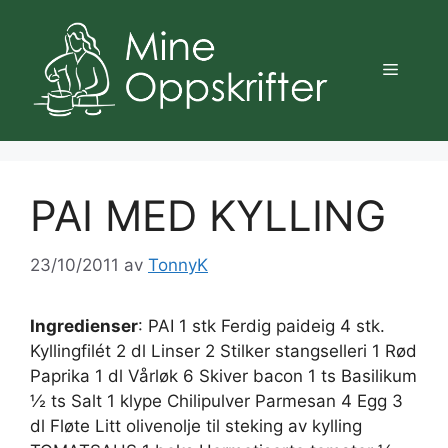
Hopp
til
innhold
Meny
PAI MED KYLLING
23/10/2011
av
TonnyK
Ingredienser
: PAI 1 stk Ferdig paideig 4 stk.
Kyllingfilét 2 dl Linser 2 Stilker stangselleri 1 Rød
Paprika 1 dl Vårløk 6 Skiver bacon 1 ts Basilikum
½ ts Salt 1 klype Chilipulver Parmesan 4 Egg 3
dl Fløte Litt olivenolje til steking av kylling