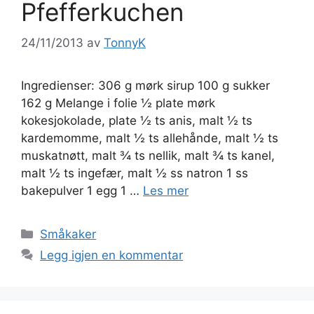
Pfefferkuchen
24/11/2013
av
TonnyK
Ingredienser: 306 g mørk sirup 100 g sukker
162 g Melange i folie ½ plate mørk
kokesjokolade, plate ½ ts anis, malt ½ ts
kardemomme, malt ½ ts allehånde, malt ½ ts
muskatnøtt, malt ¾ ts nellik, malt ¾ ts kanel,
malt ½ ts ingefær, malt ½ ss natron 1 ss
bakepulver 1 egg 1 …
Les mer
Kategorier
Småkaker
Legg igjen en kommentar