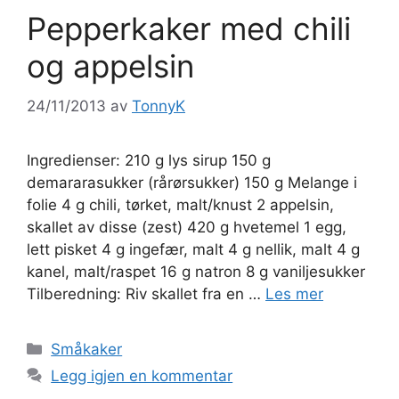
Pepperkaker med chili
og appelsin
24/11/2013
av
TonnyK
Ingredienser: 210 g lys sirup 150 g
demararasukker (rårørsukker) 150 g Melange i
folie 4 g chili, tørket, malt/knust 2 appelsin,
skallet av disse (zest) 420 g hvetemel 1 egg,
lett pisket 4 g ingefær, malt 4 g nellik, malt 4 g
kanel, malt/raspet 16 g natron 8 g vaniljesukker
Tilberedning: Riv skallet fra en …
Les mer
Kategorier
Småkaker
Legg igjen en kommentar