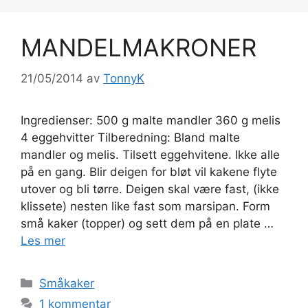
MANDELMAKRONER
21/05/2014
av
TonnyK
Ingredienser: 500 g malte mandler 360 g melis
4 eggehvitter Tilberedning: Bland malte
mandler og melis. Tilsett eggehvitene. Ikke alle
på en gang. Blir deigen for bløt vil kakene flyte
utover og bli tørre. Deigen skal være fast, (ikke
klissete) nesten like fast som marsipan. Form
små kaker (topper) og sett dem på en plate …
Les mer
Kategorier
Småkaker
1 kommentar