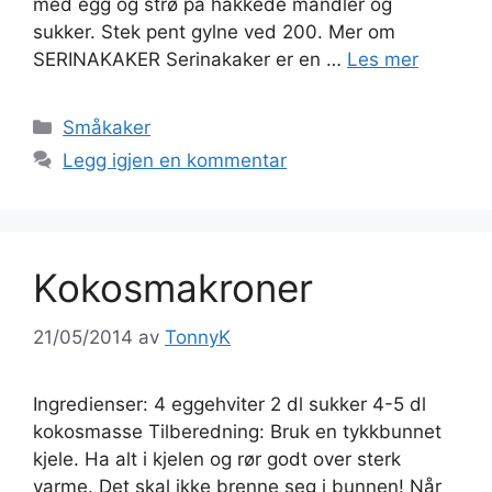
med egg og strø på hakkede mandler og
sukker. Stek pent gylne ved 200. Mer om
SERINAKAKER Serinakaker er en …
Les mer
Kategorier
Småkaker
Legg igjen en kommentar
Kokosmakroner
21/05/2014
av
TonnyK
Ingredienser: 4 eggehviter 2 dl sukker 4-5 dl
kokosmasse Tilberedning: Bruk en tykkbunnet
kjele. Ha alt i kjelen og rør godt over sterk
varme. Det skal ikke brenne seg i bunnen! Når