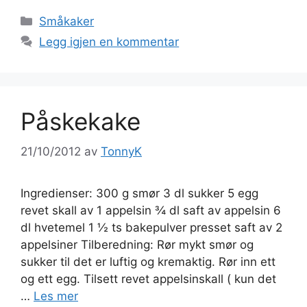
Kategorier
Småkaker
Legg igjen en kommentar
Påskekake
21/10/2012
av
TonnyK
Ingredienser: 300 g smør 3 dl sukker 5 egg
revet skall av 1 appelsin ¾ dl saft av appelsin 6
dl hvetemel 1 ½ ts bakepulver presset saft av 2
appelsiner Tilberedning: Rør mykt smør og
sukker til det er luftig og kremaktig. Rør inn ett
og ett egg. Tilsett revet appelsinskall ( kun det
…
Les mer