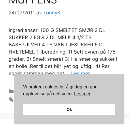
24/07/2011
av
TonnyK
Ingredienser: 100 G SMELTET SMØR 2 DL
SUKKER 2 EGG 2 DL MELK 4 1/2 TS
BAKEPULVER 4 TS VANILJESUKKER 5 DL
HVETEMEL Tilberedning: 1) Sett ovnen på 175
grader. 2) Smelt smøret 3) Ha smør og sukker i
en bolle .Rør til det blir lyet og luftig . 4) Rør
egget sammen med det …
Les mer
Vi bruker cookies for å gi deg en god
Kategorier
Småkaker
opplevelse på nettsiden.
Les mer
1 kommentar
Ok