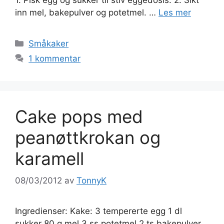
inn mel, bakepulver og potetmel. …
Les mer
Kategorier
Småkaker
1 kommentar
Cake pops med
peanøttkrokan og
karamell
08/03/2012
av
TonnyK
Ingredienser: Kake: 3 tempererte egg 1 dl
sukker 80 g mel 3 ss potetmel 2 ts bakepulver