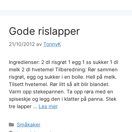
Gode rislapper
21/10/2012
av
TonnyK
Ingredienser: 2 dl risgrøt 1 egg 1 ss sukker 1 dl
melk 2 dl hvetemel Tilberedning: Rør sammen
risgrøt, egg og sukker i en bolle. Hell på melk.
Tilsett hvetemel. Rør litt så alt blir blandet.
Varm opp stekepannen. Ta opp røra med en
spiseskje og legg den i klatter på panna. Stek
tre lapper …
Les mer
Kategorier
Småkaker