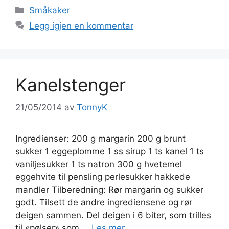
Kategorier
Småkaker
Legg igjen en kommentar
Kanelstenger
21/05/2014
av
TonnyK
Ingredienser: 200 g margarin 200 g brunt
sukker 1 eggeplomme 1 ss sirup 1 ts kanel 1 ts
vaniljesukker 1 ts natron 300 g hvetemel
eggehvite til pensling perlesukker hakkede
mandler Tilberedning: Rør margarin og sukker
godt. Tilsett de andre ingrediensene og rør
deigen sammen. Del deigen i 6 biter, som trilles
til «pølser» som …
Les mer