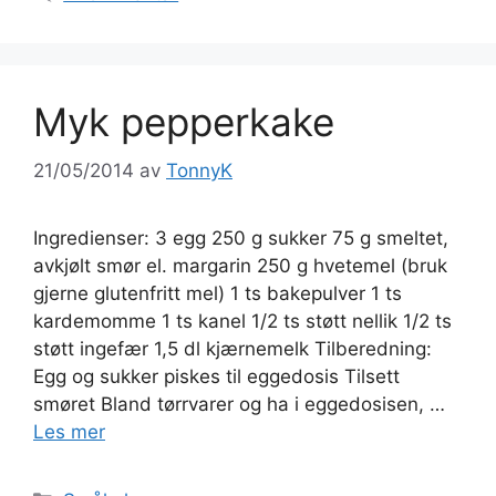
Myk pepperkake
21/05/2014
av
TonnyK
Ingredienser: 3 egg 250 g sukker 75 g smeltet,
avkjølt smør el. margarin 250 g hvetemel (bruk
gjerne glutenfritt mel) 1 ts bakepulver 1 ts
kardemomme 1 ts kanel 1/2 ts støtt nellik 1/2 ts
støtt ingefær 1,5 dl kjærnemelk Tilberedning:
Egg og sukker piskes til eggedosis Tilsett
smøret Bland tørrvarer og ha i eggedosisen, …
Les mer