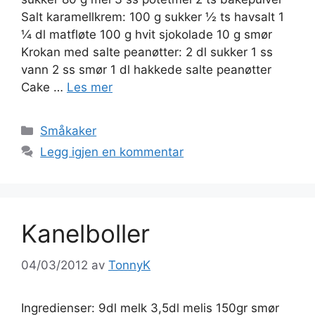
Salt karamellkrem: 100 g sukker ½ ts havsalt 1
¼ dl matfløte 100 g hvit sjokolade 10 g smør
Krokan med salte peanøtter: 2 dl sukker 1 ss
vann 2 ss smør 1 dl hakkede salte peanøtter
Cake …
Les mer
Kategorier
Småkaker
Legg igjen en kommentar
Kanelboller
04/03/2012
av
TonnyK
Ingredienser: 9dl melk 3,5dl melis 150gr smør