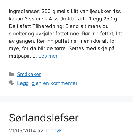
Ingredienser: 250 g melis Litt vaniljesukker 4ss
kakao 2 ss melk 4 ss (kokt) kaffe 1 egg 250 g
Delfiafett Tilberedning: Bland alt mens du
smelter og avkjøler fettet noe. Rør inn fettet, litt
av gangen. Rør inn puffet ris, men ikke alt for
mye, for da blir de tørre. Settes med skje på
matpapir, …
Les mer
Kategorier
Småkaker
Legg igjen en kommentar
Sørlandslefser
21/05/2014
av
TonnyK