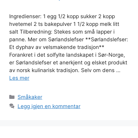
Ingredienser: 1 egg 1/2 kopp sukker 2 kopp
hvetemel 2 ts bakepulver 1 1/2 kopp melk litt
salt Tilberedning: Stekes som små lapper i
panne. Mer om Sørlandslefser **Sørlandslefser:
Et dyphav av velsmakende tradisjon**
Forankret i det solfylte landskapet i Sør-Norge,
er Sørlandslefser et anerkjent og elsket produkt
av norsk kulinarisk tradisjon. Selv om dens …
Les mer
Kategorier
Småkaker
Legg igjen en kommentar