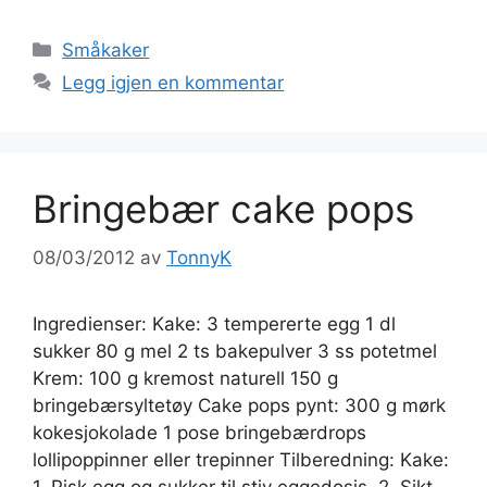
Kategorier
Småkaker
Legg igjen en kommentar
Bringebær cake pops
08/03/2012
av
TonnyK
Ingredienser: Kake: 3 tempererte egg 1 dl
sukker 80 g mel 2 ts bakepulver 3 ss potetmel
Krem: 100 g kremost naturell 150 g
bringebærsyltetøy Cake pops pynt: 300 g mørk
kokesjokolade 1 pose bringebærdrops
lollipoppinner eller trepinner Tilberedning: Kake:
1. Pisk egg og sukker til stiv eggedosis. 2. Sikt