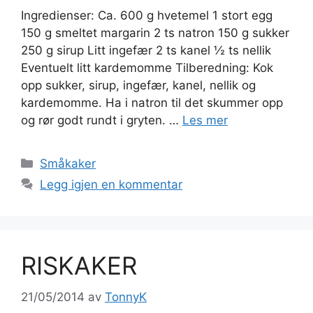
Ingredienser: Ca. 600 g hvetemel 1 stort egg
150 g smeltet margarin 2 ts natron 150 g sukker
250 g sirup Litt ingefær 2 ts kanel ½ ts nellik
Eventuelt litt kardemomme Tilberedning: Kok
opp sukker, sirup, ingefær, kanel, nellik og
kardemomme. Ha i natron til det skummer opp
og rør godt rundt i gryten. …
Les mer
Kategorier
Småkaker
Legg igjen en kommentar
RISKAKER
21/05/2014
av
TonnyK