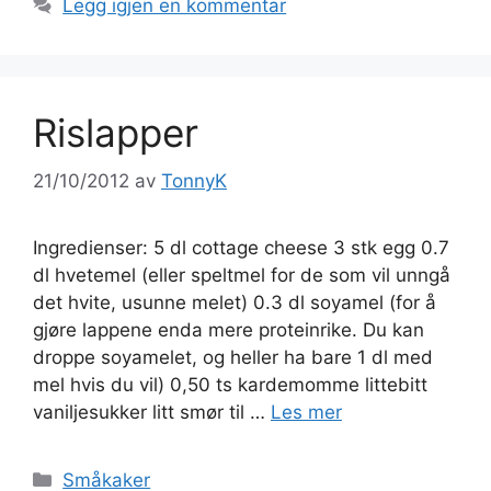
Legg igjen en kommentar
Rislapper
21/10/2012
av
TonnyK
Ingredienser: 5 dl cottage cheese 3 stk egg 0.7
dl hvetemel (eller speltmel for de som vil unngå
det hvite, usunne melet) 0.3 dl soyamel (for å
gjøre lappene enda mere proteinrike. Du kan
droppe soyamelet, og heller ha bare 1 dl med
mel hvis du vil) 0,50 ts kardemomme littebitt
vaniljesukker litt smør til …
Les mer
Kategorier
Småkaker