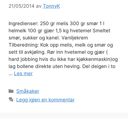
21/05/2014
av
TonnyK
Ingredienser: 250 gr melis 300 gr smør 1 l
helmelk 100 gr gjær 1,5 kg hvetemel Smeltet
smør, sukker og kanel. Vaniljekrem
Tilberedning: Kok opp melis, melk og smør og
sett til avkjøling. Rør inn hvetemel og gjær (
hard jobbing hvis du ikke har kjøkkenmaskin)og
lag bollene direkte uten heving. Del deigen i to
…
Les mer
Kategorier
Småkaker
Legg igjen en kommentar