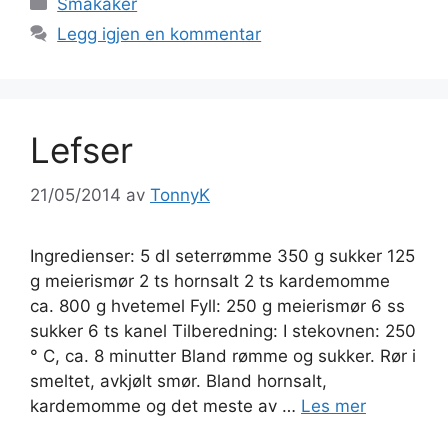
Kategorier
Småkaker
Legg igjen en kommentar
Lefser
21/05/2014
av
TonnyK
Ingredienser: 5 dl seterrømme 350 g sukker 125
g meierismør 2 ts hornsalt 2 ts kardemomme
ca. 800 g hvetemel Fyll: 250 g meierismør 6 ss
sukker 6 ts kanel Tilberedning: I stekovnen: 250
° C, ca. 8 minutter Bland rømme og sukker. Rør i
smeltet, avkjølt smør. Bland hornsalt,
kardemomme og det meste av …
Les mer