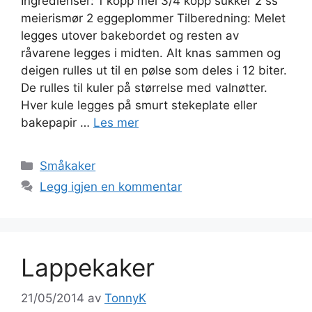
Ingredienser: 1 kopp mel 3/4 kopp sukker 2 ss
meierismør 2 eggeplommer Tilberedning: Melet
legges utover bakebordet og resten av
råvarene legges i midten. Alt knas sammen og
deigen rulles ut til en pølse som deles i 12 biter.
De rulles til kuler på størrelse med valnøtter.
Hver kule legges på smurt stekeplate eller
bakepapir …
Les mer
Kategorier
Småkaker
Legg igjen en kommentar
Lappekaker
21/05/2014
av
TonnyK