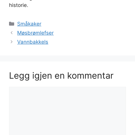
historie.
Kategorier
Småkaker
Møsbrømlefser
Vannbakkels
Legg igjen en kommentar
Kommentar