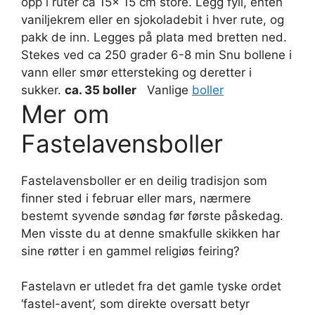
opp i ruter ca 15x 15 cm store. Legg fyll, enten
vaniljekrem eller en sjokoladebit i hver rute, og
pakk de inn. Legges på plata med bretten ned.
Stekes ved ca 250 grader 6-8 min Snu bollene i
vann eller smør ettersteking og deretter i
sukker.
ca. 35 boller
Vanlige
boller
Mer om
Fastelavensboller
Fastelavensboller er en deilig tradisjon som
finner sted i februar eller mars, nærmere
bestemt syvende søndag før første påskedag.
Men visste du at denne smakfulle skikken har
sine røtter i en gammel religiøs feiring?
Fastelavn er utledet fra det gamle tyske ordet
‘fastel-avent’, som direkte oversatt betyr