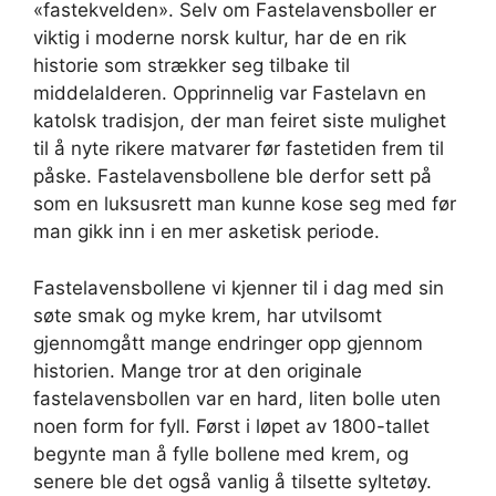
«fastekvelden». Selv om Fastelavensboller er
viktig i moderne norsk kultur, har de en rik
historie som strækker seg tilbake til
middelalderen. Opprinnelig var Fastelavn en
katolsk tradisjon, der man feiret siste mulighet
til å nyte rikere matvarer før fastetiden frem til
påske. Fastelavensbollene ble derfor sett på
som en luksusrett man kunne kose seg med før
man gikk inn i en mer asketisk periode.
Fastelavensbollene vi kjenner til i dag med sin
søte smak og myke krem, har utvilsomt
gjennomgått mange endringer opp gjennom
historien. Mange tror at den originale
fastelavensbollen var en hard, liten bolle uten
noen form for fyll. Først i løpet av 1800-tallet
begynte man å fylle bollene med krem, og
senere ble det også vanlig å tilsette syltetøy.