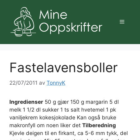
Hopp
til
innhold
Meny
Fastelavensboller
22/07/2011
av
TonnyK
Ingredienser
50 g gjær 150 g margarin 5 dl
melk 1 1/2 dl sukker 1 ts salt hvetemel 1 pk
vaniljekrem kokesjokolade Kan også bruke
makronfyll om noen liker det
Tilberedning
Kjevle deigen til en firkant, ca 5-6 mm tykk, del