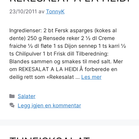
23/10/2011
av
TonnyK
Ingredienser: 2 bt Fersk asparges (kokes al
dente) 250 g Rensede reker 2 ½ dl Creme
fraiche ½ dl fløte 1 ss Dijon sennep 1 ts karri ½
ts Chilipulver 1 bt Frisk dill Tilberedning:
Blandes sammen og smakes til med salt. Mer
om REKESALAT A LA HEIDI Å forberede en
deilig rett som «Rekesalat …
Les mer
Kategorier
Salater
Legg igjen en kommentar