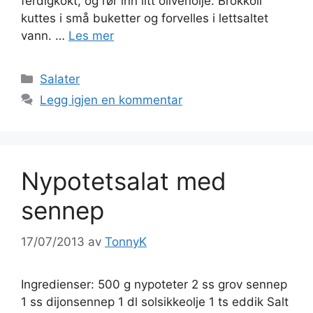
ferdigkokt, og rør inn litt olivenolje. Brokkoli
kuttes i små buketter og forvelles i lettsaltet
vann. …
Les mer
Kategorier
Salater
Legg igjen en kommentar
Nypotetsalat med
sennep
17/07/2013
av
TonnyK
Ingredienser: 500 g nypoteter 2 ss grov sennep
1 ss dijonsennep 1 dl solsikkeolje 1 ts eddik Salt