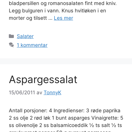
bladpersillen og romanosalaten fint med kniv.
Legg bulguren i vann. Knus hvitløken i en
morter og tilsett …
Les mer
Kategorier
Salater
1 kommentar
Aspargessalat
15/06/2011
av
TonnyK
Antall porsjoner: 4 Ingredienser: 3 røde paprika
2 ss olje 2 rød løk 1 bunt asparges Vinaigrette: 5
ss olivenolje 2 ss balsamicoeddik ½ ts salt ½ ts