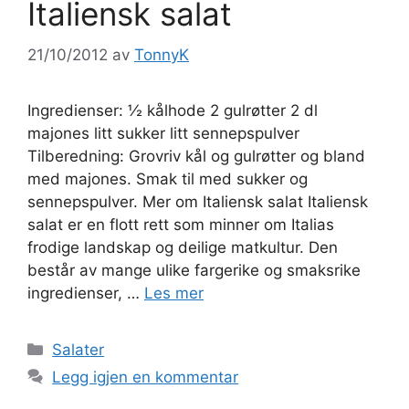
Italiensk salat
21/10/2012
av
TonnyK
Ingredienser: ½ kålhode 2 gulrøtter 2 dl
majones litt sukker litt sennepspulver
Tilberedning: Grovriv kål og gulrøtter og bland
med majones. Smak til med sukker og
sennepspulver. Mer om Italiensk salat Italiensk
salat er en flott rett som minner om Italias
frodige landskap og deilige matkultur. Den
består av mange ulike fargerike og smaksrike
ingredienser, …
Les mer
Kategorier
Salater
Legg igjen en kommentar