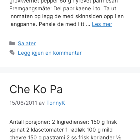
grovkvernet pepper 50 g nyrevet parmesan
Fremgangsmåte: Del paprikaene i to. Ta ut
innmaten og legg de med skinnsiden opp i en
langpanne. Pensle de med litt …
Les mer
Kategorier
Salater
Legg igjen en kommentar
Che Ko Pa
15/06/2011
av
TonnyK
Antall porsjoner: 2 Ingredienser: 150 g frisk
spinat 2 klasetomater 1 rødløk 100 g mild
chevre 150 g pastrami 2 ss frisk koriander ½