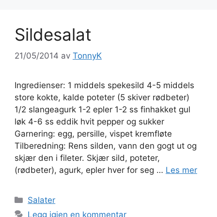
Sildesalat
21/05/2014
av
TonnyK
Ingredienser: 1 middels spekesild 4-5 middels
store kokte, kalde poteter (5 skiver rødbeter)
1/2 slangeagurk 1-2 epler 1-2 ss finhakket gul
løk 4-6 ss eddik hvit pepper og sukker
Garnering: egg, persille, vispet kremfløte
Tilberedning: Rens silden, vann den gogt ut og
skjær den i fileter. Skjær sild, poteter,
(rødbeter), agurk, epler hver for seg …
Les mer
Kategorier
Salater
Legg igjen en kommentar