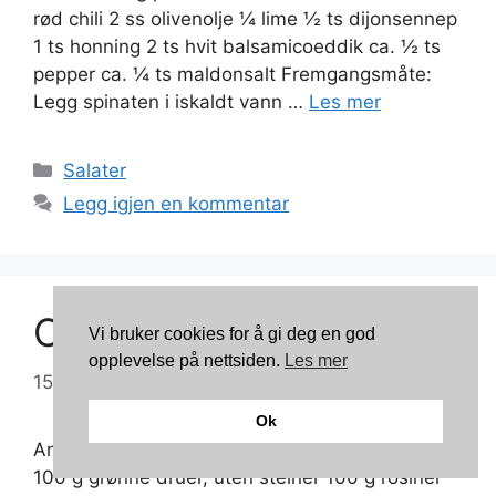
rød chili 2 ss olivenolje ¼ lime ½ ts dijonsennep
1 ts honning 2 ts hvit balsamicoeddik ca. ½ ts
pepper ca. ¼ ts maldonsalt Fremgangsmåte:
Legg spinaten i iskaldt vann …
Les mer
Kategorier
Salater
Legg igjen en kommentar
Cæsarsalat med skinke
Vi bruker cookies for å gi deg en god
opplevelse på nettsiden.
Les mer
15/06/2011
av
TonnyK
Ok
Antall porsjoner: 4 Ingredienser: 1 romanosalat
100 g grønne druer, uten steiner 100 g rosiner