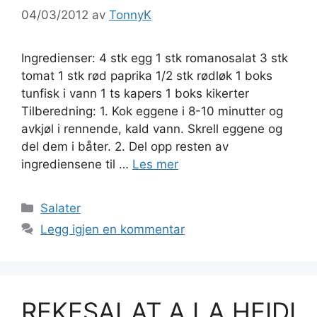
04/03/2012
av
TonnyK
Ingredienser: 4 stk egg 1 stk romanosalat 3 stk
tomat 1 stk rød paprika 1/2 stk rødløk 1 boks
tunfisk i vann 1 ts kapers 1 boks kikerter
Tilberedning: 1. Kok eggene i 8-10 minutter og
avkjøl i rennende, kald vann. Skrell eggene og
del dem i båter. 2. Del opp resten av
ingrediensene til …
Les mer
Kategorier
Salater
Legg igjen en kommentar
REKESALAT A LA HEIDI