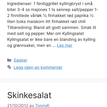
Ingredienser: 1 ferdiggrillet kyllingbryst i små
biter 3-4 ss majones 1 ts sennep salt/pepper 1-
2 finnittede vårløk ½ finhakket rød paprika ½
liten boks maiskorn litt finhakket rød chili
Tilberedning: Bland alt godt sammen. Smak til
med salt og pepper. Mer om Kyllingsalat
Kyllingsalat er ikke bare en blanding av kylling
og grønnsaker, men en …
Les mer
Kategorier
Salater
Legg igjen en kommentar
Skinkesalat
21/10/2012
av
TonnyK