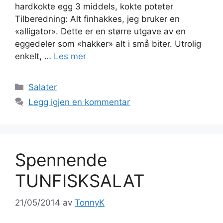
hardkokte egg 3 middels, kokte poteter
Tilberedning: Alt finhakkes, jeg bruker en
«alligator». Dette er en større utgave av en
eggedeler som «hakker» alt i små biter. Utrolig
enkelt, …
Les mer
Kategorier
Salater
Legg igjen en kommentar
Spennende
TUNFISKSALAT
21/05/2014
av
TonnyK