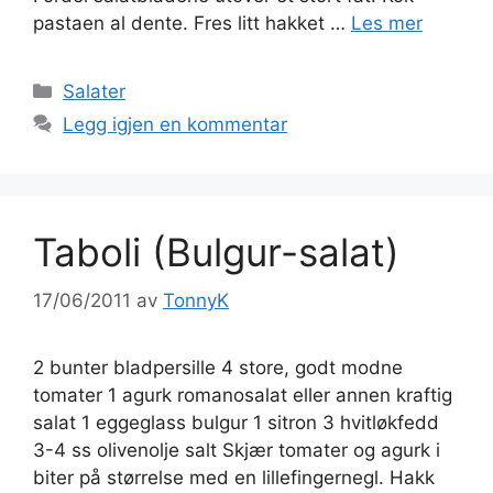
pastaen al dente. Fres litt hakket …
Les mer
Kategorier
Salater
Legg igjen en kommentar
Taboli (Bulgur-salat)
17/06/2011
av
TonnyK
2 bunter bladpersille 4 store, godt modne
tomater 1 agurk romanosalat eller annen kraftig
salat 1 eggeglass bulgur 1 sitron 3 hvitløkfedd
3-4 ss olivenolje salt Skjær tomater og agurk i
biter på størrelse med en lillefingernegl. Hakk