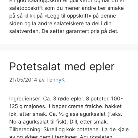
En god salatoppskrift er gull verdt og har du en
salatoppskrift som du mener andre bør smake
på så klikk på «Legg til oppskrift» på denne
siden og la andre salatelskere ta del i din
salatverden. De setter garantert pris på det.
Potetsalat med epler
21/05/2014
av
TonnyK
Ingredienser: Ca. 3 røde epler. 8 poteter. 100-
125 g majones. 1 beger creme fraiche. hakket
løk, etter smak. Ca. ½ glass agurksalat (f.eks.
Nora agurksalat til fisk). Dill, etter smak.
Tilberedning: Skrell og kok potetene. La de kjøle
av og skjær dem i terninger. Agurksalaten