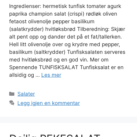
Ingredienser: hermetisk tunfisk tomater agurk
paprika champion salat (crispi) rødløk oliven
fetaost olivenolje pepper basilikum
(salatkrydder) hvitløksbrød Tilberedning: Skjær
alt pent opp og dander det på et fat/tallerken.
Hell litt olivenolje over og krydre med pepper,
basilikum (saltkrydder) Tunfisksalaten serveres
med hvitløksbrød og en god vin. Mer om
Spennende TUNFISKSALAT Tunfisksalat er en
allsidig og …
Les mer
Kategorier
Salater
Legg igjen en kommentar