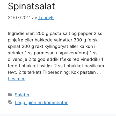
Spinatsalat
31/07/2011
av
TonnyK
Ingredienser: 200 g pasta salt og pepper 2 ss
pinjefrø eller hakkede valnøtter 300 g fersk
spinat 200 g røkt kyllingbryst eller kalkun i
strimler 1 ss parmesan (i «pulver»form) 1 ss
olivenolje 2 ts god eddik (f.eks rød vineddik) 1
fedd finhakket hvitløk 2 ss finhakket basilicum
(evt. 2 ts tørket) Tilberedning: Kok pastæn …
Les mer
Kategorier
Salater
Legg igjen en kommentar