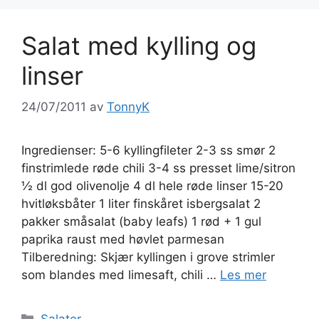
Salat med kylling og
linser
24/07/2011
av
TonnyK
Ingredienser: 5-6 kyllingfileter 2-3 ss smør 2
finstrimlede røde chili 3-4 ss presset lime/sitron
½ dl god olivenolje 4 dl hele røde linser 15-20
hvitløksbåter 1 liter finskåret isbergsalat 2
pakker småsalat (baby leafs) 1 rød + 1 gul
paprika raust med høvlet parmesan
Tilberedning: Skjær kyllingen i grove strimler
som blandes med limesaft, chili …
Les mer
Kategorier