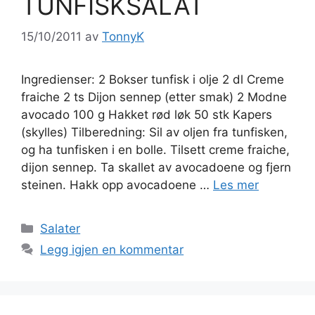
TUNFISKSALAT
15/10/2011
av
TonnyK
Ingredienser: 2 Bokser tunfisk i olje 2 dl Creme
fraiche 2 ts Dijon sennep (etter smak) 2 Modne
avocado 100 g Hakket rød løk 50 stk Kapers
(skylles) Tilberedning: Sil av oljen fra tunfisken,
og ha tunfisken i en bolle. Tilsett creme fraiche,
dijon sennep. Ta skallet av avocadoene og fjern
steinen. Hakk opp avocadoene …
Les mer
Kategorier
Salater
Legg igjen en kommentar