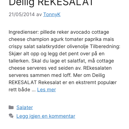
Deilig REKESALAT
21/05/2014
av
TonnyK
Ingredienser: pillede reker avocado cottage
cheese champion agurk tomater paprika mais
crispy salat salatkrydder olivenolje Tilberedning:
Skjær alt opp og legg det pent over på en
tallerken. Skal du lage et salatfat, må cottage
cheese serveres ved seiden av. REkesalaten
serveres sammen med loff. Mer om Deilig
REKESALAT Rekesalat er en ekstremt populær
rett både …
Les mer
Kategorier
Salater
Legg igjen en kommentar