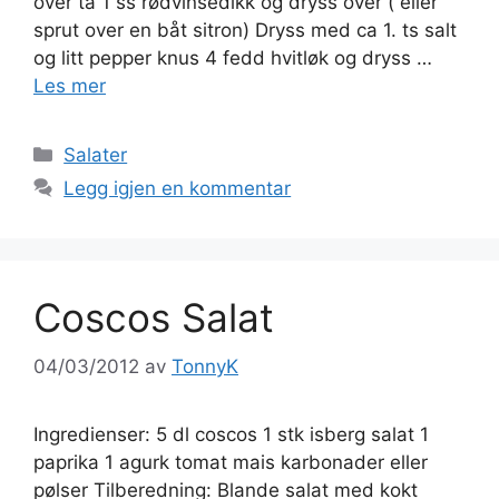
over ta 1 ss rødvinsedikk og dryss over ( eller
sprut over en båt sitron) Dryss med ca 1. ts salt
og litt pepper knus 4 fedd hvitløk og dryss …
Les mer
Kategorier
Salater
Legg igjen en kommentar
Coscos Salat
04/03/2012
av
TonnyK
Ingredienser: 5 dl coscos 1 stk isberg salat 1
paprika 1 agurk tomat mais karbonader eller
pølser Tilberedning: Blande salat med kokt