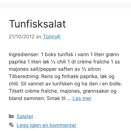
Tunfisksalat
21/10/2012
av
TonnyK
Ingredienser: 1 boks tunfisk i vann 1 liten grønn
paprika 1 liten løk ½ chili 1 dl crème fraîche 1 ss
majones salt/pepper saften av ½ sitron
Tilberedning: Rens og finhakk paprika, løk og
chili. Sil vannet av tunfsken og ha den i en bolle.
Tilsett crème fraîche, majones, grønnsaker og
bland sammen. Smak til …
Les mer
Kategorier
Salater
Legg igjen en kommentar