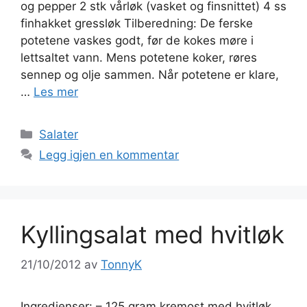
og pepper 2 stk vårløk (vasket og finsnittet) 4 ss
finhakket gressløk Tilberedning: De ferske
potetene vaskes godt, før de kokes møre i
lettsaltet vann. Mens potetene koker, røres
sennep og olje sammen. Når potetene er klare,
…
Les mer
Kategorier
Salater
Legg igjen en kommentar
Kyllingsalat med hvitløk
21/10/2012
av
TonnyK
Ingredienser: – 125 gram kremost med hvitløk