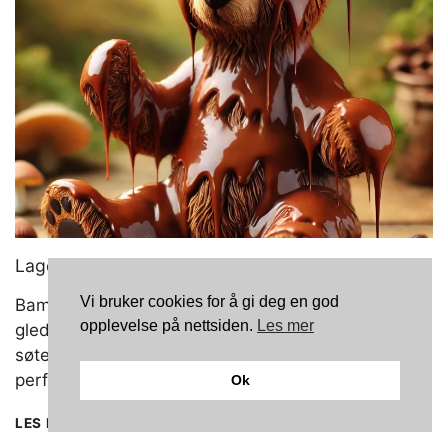
MED
OPPSKRIFT
Lage egen Bamsemums? Stor guide med oppskrift
Vi bruker cookies for å gi deg en god
Bamsemums er en kjær norsk klassiker som har
opplevelse på nettsiden.
Les mer
gledet både barn og voksne i generasjoner. Disse
søte, skumaktige bjørnene dekket med sjokolade er
perfekte til …
Les mer
Ok
LAGE
LES MER
EGEN