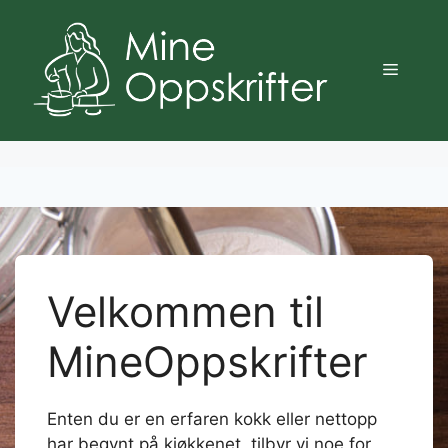
Hopp
til
innhold
Meny
Velkommen til
MineOppskrifter
Enten du er en erfaren kokk eller nettopp
har begynt på kjøkkenet, tilbyr vi noe for