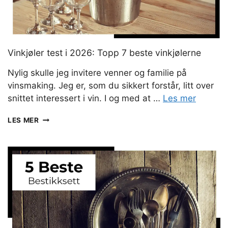
Vinkjøler test i 2026: Topp 7 beste vinkjølerne
Nylig skulle jeg invitere venner og familie på
vinsmaking. Jeg er, som du sikkert forstår, litt over
snittet interessert i vin. I og med at …
Les mer
VINKJØLER
LES MER
TEST
I
2026:
TOPP
7
BESTE
VINKJØLERNE