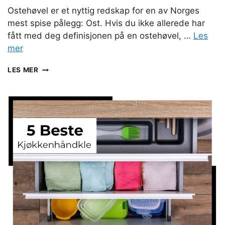
Ostehøvel er et nyttig redskap for en av Norges
mest spise pålegg: Ost. Hvis du ikke allerede har
fått med deg definisjonen på en ostehøvel, …
Les
mer
OSTEHØVEL
LES MER
TEST:
DE
5
BESTE
HØVLENE
I
2026