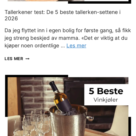
Tallerkener test: De 5 beste tallerken-settene i
2026
Da jeg flyttet inn i egen bolig for første gang, så fikk
jeg streng beskjed av mamma. «Det er viktig at du
kjøper noen ordentlige …
Les mer
TALLERKENER
LES MER
TEST:
DE
5
BESTE
TALLERKEN-
SETTENE
I
2026