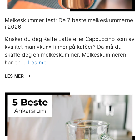
Melkeskummer test: De 7 beste melkeskummerne
i 2026
Ønsker du deg Kaffe Latte eller Cappuccino som av
kvalitet man «kun» finner på kafèer? Da må du
skaffe deg en melkeskummer. Melkeskummeren
har en …
Les mer
MELKESKUMMER
LES MER
TEST:
DE
7
BESTE
MELKESKUMMERNE
I
2026