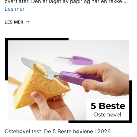
overflater. Den er laget av papir og har en rekke …
Les mer
TØRKERULLHOLDER
LES MER
TEST:
7
BESTE
TØRKERULLHOLDERE
(2026)
Ostehøvel test: De 5 Beste høvlene i 2026