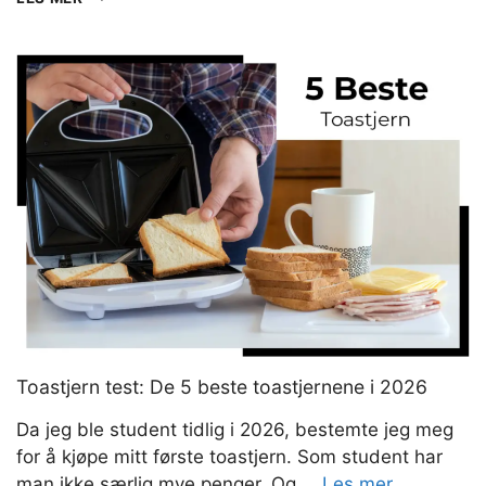
TEST:
DE
8
BESTE
TOASTERNE
I
2026
Toastjern test: De 5 beste toastjernene i 2026
Da jeg ble student tidlig i 2026, bestemte jeg meg
for å kjøpe mitt første toastjern. Som student har
man ikke særlig mye penger. Og …
Les mer