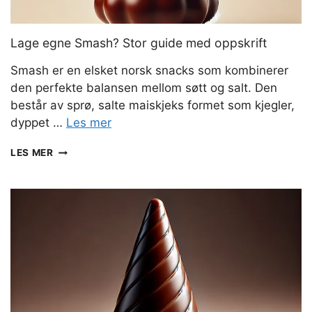
Lage egne Smash? Stor guide med oppskrift
Smash er en elsket norsk snacks som kombinerer
den perfekte balansen mellom søtt og salt. Den
består av sprø, salte maiskjeks formet som kjegler,
dyppet …
Les mer
LAGE
LES MER
EGNE
SMASH?
STOR
GUIDE
MED
OPPSKRIFT