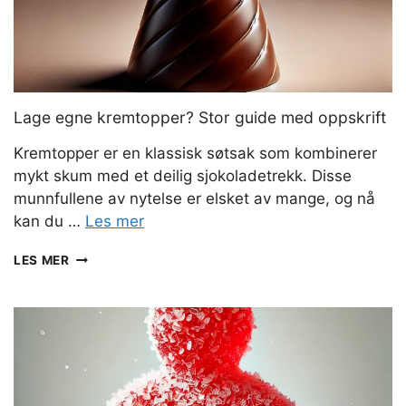
Lage egne kremtopper? Stor guide med oppskrift
Kremtopper er en klassisk søtsak som kombinerer
mykt skum med et deilig sjokoladetrekk. Disse
munnfullene av nytelse er elsket av mange, og nå
kan du …
Les mer
LAGE
LES MER
EGNE
KREMTOPPER?
STOR
GUIDE
MED
OPPSKRIFT