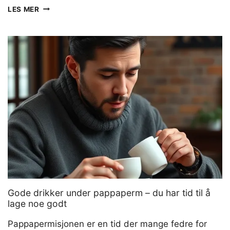
SPISEPINNER
LES MER
TEST:
DE
5
BESTE
SPISEPINNENE
I
2026
Gode drikker under pappaperm – du har tid til å
lage noe godt
Pappapermisjonen er en tid der mange fedre for