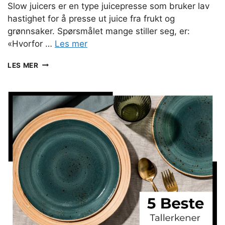
Slow juicers er en type juicepresse som bruker lav
hastighet for å presse ut juice fra frukt og
grønnsaker. Spørsmålet mange stiller seg, er:
«Hvorfor …
Les mer
SLOW
LES MER
JUICER
TEST:
TOPP
5
MEST
EFFEKTIVE
JUICERE
(2026)