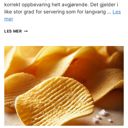
korrekt oppbevaring helt avgjørende. Det gjelder i
like stor grad for servering som for langvarig …
Les
mer
SLIK
LES MER
VELGER
DU
RIKTIG
VINSKAP