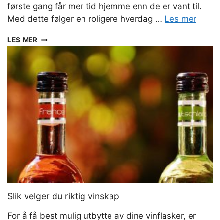
første gang får mer tid hjemme enn de er vant til.
Med dette følger en roligere hverdag …
Les mer
GODE
LES MER
DRIKKER
UNDER
PAPPAPERM
–
DU
HAR
TID
TIL
Å
LAGE
NOE
GODT
Slik velger du riktig vinskap
For å få best mulig utbytte av dine vinflasker, er