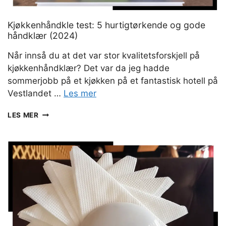
Kjøkkenhåndkle test: 5 hurtigtørkende og gode
håndklær (2024)
Når innså du at det var stor kvalitetsforskjell på
kjøkkenhåndklær? Det var da jeg hadde
sommerjobb på et kjøkken på et fantastisk hotell på
Vestlandet …
Les mer
KJØKKENHÅNDKLE
LES MER
TEST:
5
HURTIGTØRKENDE
OG
GODE
HÅNDKLÆR
(2024)