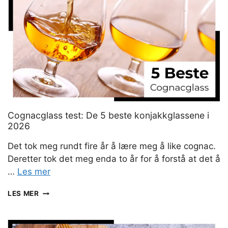
I
2026
Cognacglass test: De 5 beste konjakkglassene i
2026
Det tok meg rundt fire år å lære meg å like cognac.
Deretter tok det meg enda to år for å forstå at det å
…
Les mer
COGNACGLASS
LES MER
TEST:
DE
5