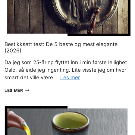
Bestikksett test: De 5 beste og mest elegante
(2026)
Da jeg som 25-åring flyttet inn i min første leilighet i
Oslo, så eide jeg ingenting. Lite visste jeg om hvor
smart det ville være …
Les mer
BESTIKKSETT
LES MER
TEST:
DE
5
BESTE
OG
MEST
ELEGANTE