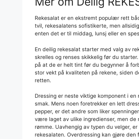
Mer om Deilig REK
Rekesalat er en ekstremt populær rett bå
tvil, rekesalatens sofistikerte, men allsidige
enten det er til middag, lunsj eller en spes
En deilig rekesalat starter med valg av re
skrelles og renses skikkelig før du starte
på at de er helt tint før du begynner å f
stor vekt på kvaliteten på rekene, siden 
retten.
Dressing er neste viktige komponent i en r
smak. Mens noen foretrekker en lett dressi
pepper, er det andre som liker spenning
være laget av ulike ingredienser, men de 
rømme. Uavhengig av typen du velger, er 
rekesalaten. Overdressing kan gjøre den