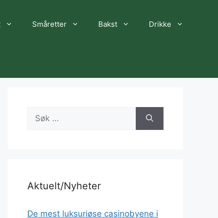
t
Småretter
Bakst
Drikke
Søk
etter:
Aktuelt/Nyheter
De mest luksuriøse casinobyene i