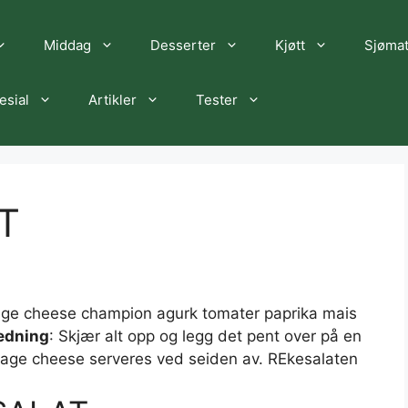
Middag
Desserter
Kjøtt
Sjøma
esial
Artikler
Tester
T
tage cheese champion agurk tomater paprika mais
edning
: Skjær alt opp og legg det pent over på en
ottage cheese serveres ved seiden av. REkesalaten