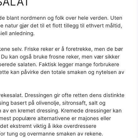
ESALAT
de blant nordmenn og folk over hele verden. Uten
 natur gjør det til et flott tillegg til ethvert måltid,
iell anledning.
kene selv. Friske reker er å foretrekke, men de bør
r. Du kan også bruke frosne reker, men vær sikker
orberede salaten. Faktisk legger mange forbrukere
dette kan påvirke den totale smaken og nytelsen av
ekesalat. Dressingen gir ofte retten dens distinkte
ng basert på olivenolje, sitronsaft, salt og
en av en kremet dressing. Kremede dressinger kan
mest populære alternativene er majones eller
det ekstremt viktig å ikke overdressere
 for tung og overmanne smaken av rekene.