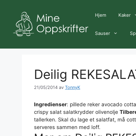
Hopp
til
Hjem
Kaker
innhold
Sauser
Sp
Deilig REKESALA
21/05/2014
av
TonnyK
Ingredienser
: pillede reker avocado cot
crispy salat salatkrydder olivenolje
Tilber
tallerken. Skal du lage et salatfat, må c
serveres sammen med loff.