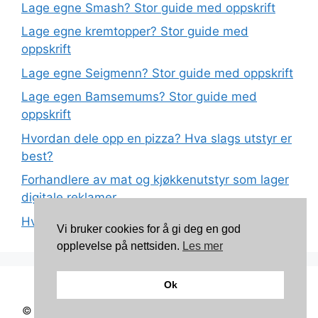
Lage egne Smash? Stor guide med oppskrift
Lage egne kremtopper? Stor guide med
oppskrift
Lage egne Seigmenn? Stor guide med oppskrift
Lage egen Bamsemums? Stor guide med
oppskrift
Hvordan dele opp en pizza? Hva slags utstyr er
best?
Forhandlere av mat og kjøkkenutstyr som lager
digitale reklamer
Hva betyr det at plast har matkvalitet?
Vi bruker cookies for å gi deg en god
opplevelse på nettsiden.
Les mer
Ok
Kontakt: torunnbeategjerven@gmail.com
© 2026 Mine oppskrifter
• Bygget med
GeneratePress