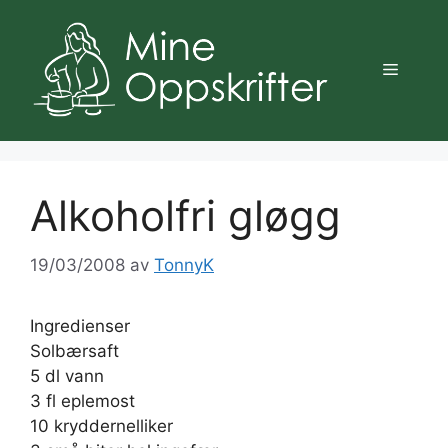
Hopp
til
innhold
Meny
Alkoholfri gløgg
19/03/2008
av
TonnyK
Ingredienser
Solbærsaft
5 dl vann
3 fl eplemost
10 kryddernelliker