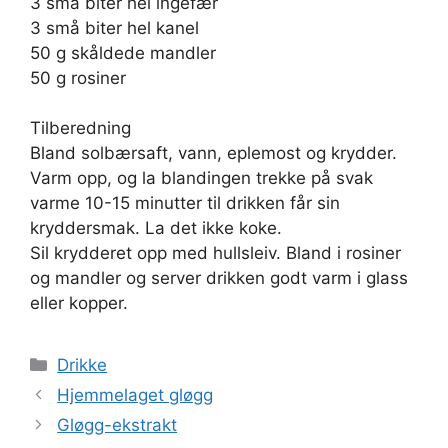
3 små biter hel ingefær
3 små biter hel kanel
50 g skåldede mandler
50 g rosiner
Tilberedning
Bland solbærsaft, vann, eplemost og krydder.
Varm opp, og la blandingen trekke på svak
varme 10-15 minutter til drikken får sin
kryddersmak. La det ikke koke.
Sil krydderet opp med hullsleiv. Bland i rosiner
og mandler og server drikken godt varm i glass
eller kopper.
Kategorier
Drikke
Hjemmelaget gløgg
Gløgg-ekstrakt