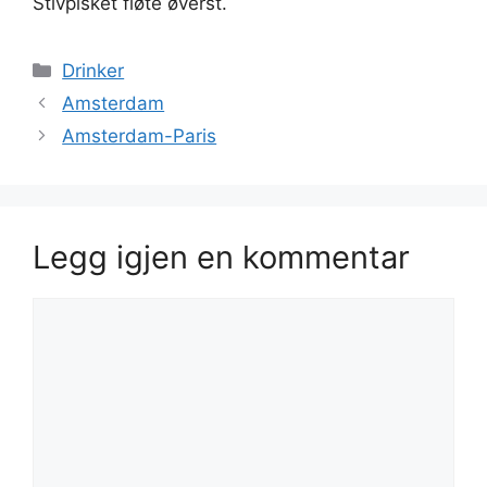
Stivpisket fløte øverst.
Kategorier
Drinker
Amsterdam
Amsterdam-Paris
Legg igjen en kommentar
Kommentar