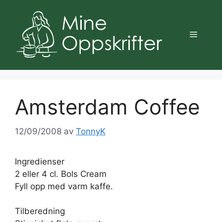
Hopp
til
innhold
Meny
Amsterdam Coffee
12/09/2008
av
TonnyK
Ingredienser
2 eller 4 cl. Bols Cream
Fyll opp med varm kaffe.
Tilberedning