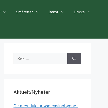
t
Småretter
Bakst
Drikke
Søk
etter:
Aktuelt/Nyheter
De mest luksuriøse casinobyene i