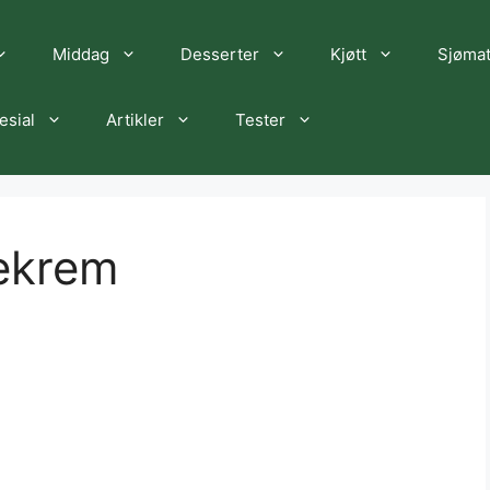
Middag
Desserter
Kjøtt
Sjøma
esial
Artikler
Tester
ekrem