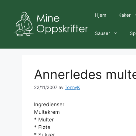
Hopp
til
Hjem
Kaker
innhold
Sauser
Sp
Annerledes mult
22/11/2007
av
TonnyK
Ingredienser
Multekrem
* Multer
* Fløte
* Sukker