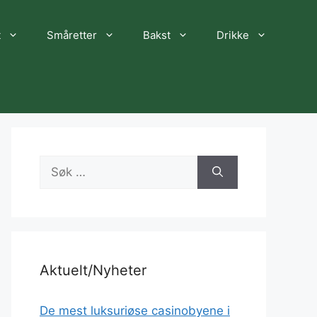
t
Småretter
Bakst
Drikke
Søk
etter:
Aktuelt/Nyheter
De mest luksuriøse casinobyene i