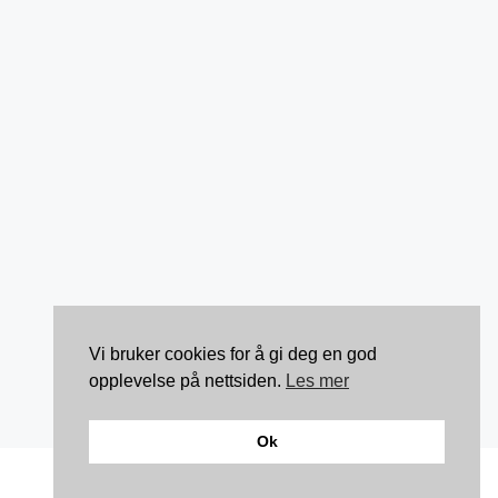
Vi bruker cookies for å gi deg en god
opplevelse på nettsiden.
Les mer
Ok
Kontakt: torunnbeategjerven@gmail.com