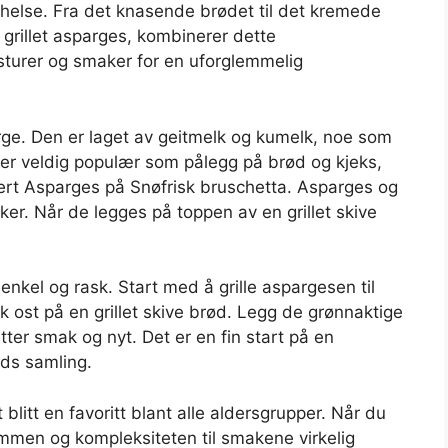
helse. Fra det knasende brødet til det kremede
v grillet asparges, kombinerer dette
ksturer og smaker for en uforglemmelig
orge. Den er laget av geitmelk og kumelk, noe som
 er veldig populær som pålegg på brød og kjeks,
ludert Asparges på Snøfrisk bruschetta. Asparges og
ker. Når de legges på toppen av en grillet skive
nkel og rask. Start med å grille aspargesen til
k ost på en grillet skive brød. Legg de grønnaktige
er smak og nyt. Det er en fin start på en
lds samling.
blitt en favoritt blant alle aldersgrupper. Når du
dommen og kompleksiteten til smakene virkelig