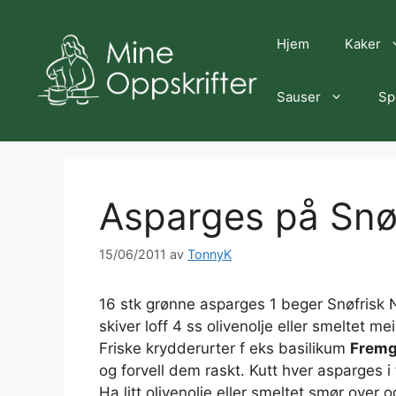
Hopp
til
Hjem
Kaker
innhold
Sauser
Sp
Asparges på Snøf
15/06/2011
av
TonnyK
16 stk grønne asparges 1 beger Snøfrisk N
skiver loff 4 ss olivenolje eller smeltet m
Friske krydderurter f eks basilikum
Fremg
og forvell dem raskt. Kutt hver asparges i 
Ha litt olivenolje eller smeltet smør over