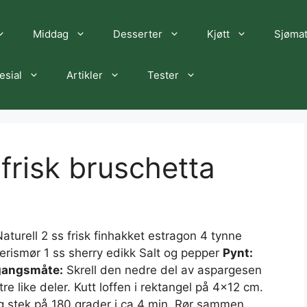
Middag
Desserter
Kjøtt
Sjøma
esial
Artikler
Tester
risk bruschetta
aturell 2 ss frisk finhakket estragon 4 tynne
eierismør 1 ss sherry edikk Salt og pepper
Pynt:
angsmåte:
Skrell den nedre del av aspargesen
tre like deler. Kutt loffen i rektangel på 4×12 cm.
 og stek på 180 grader i ca 4 min. Rør sammen