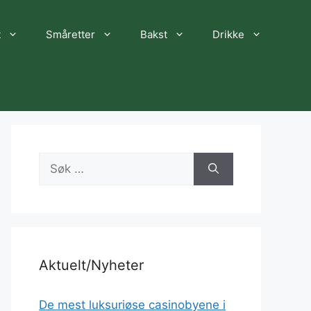
t
Småretter
Bakst
Drikke
Søk
etter:
Aktuelt/Nyheter
De mest luksuriøse casinobyene i