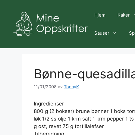
Hopp
til
Hjem
Kaker
innhold
Sauser
Sp
Bønne-quesadill
11/01/2008
av
TonnyK
Ingredienser
800 g (2 bokser) brune bønner 1 boks toma
løk 1/2 ss olje 1 krm salt 1 krm pepper 1 t
g ost, revet 75 g tortillalefser
Tilberedning