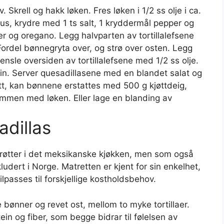
Skrell og hakk løken. Fres løken i 1/2 ss olje i ca.
us, krydre med 1 ts salt, 1 kryddermål pepper og
r og oregano. Legg halvparten av tortillalefsene
ordel bønnegryta over, og strø over osten. Legg
ensle oversiden av tortillalefsene med 1/2 ss olje.
min. Server quesadillasene med en blandet salat og
ett, kan bønnene erstattes med 500 g kjøttdeig,
sammen med løken. Eller lage en blanding av
dillas
 røtter i det meksikanske kjøkken, men som også
ludert i Norge. Matretten er kjent for sin enkelhet,
passes til forskjellige kostholdsbehov.
 bønner og revet ost, mellom to myke tortillaer.
ein og fiber, som begge bidrar til følelsen av