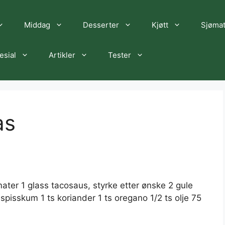
Middag
Desserter
Kjøtt
Sjøma
esial
Artikler
Tester
as
ter 1 glass tacosaus, styrke etter ønske 2 gule
s spisskum 1 ts koriander 1 ts oregano 1/2 ts olje 75