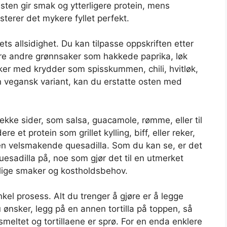
sten gir smak og ytterligere protein, mens
sterer det mykere fyllet perfekt.
ts allsidighet. Du kan tilpasse oppskriften etter
ere andre grønnsaker som hakkede paprika, løk
aker med krydder som spisskummen, chili, hvitløk,
en vegansk variant, kan du erstatte osten med
kke sider, som salsa, guacamole, rømme, eller til
e et protein som grillet kylling, biff, eller reker,
 en velsmakende quesadilla. Som du kan se, er det
sadilla på, noe som gjør det til en utmerket
llige smaker og kostholdsbehov.
kel prosess. Alt du trenger å gjøre er å legge
du ønsker, legg på en annen tortilla på toppen, så
smeltet og tortillaene er sprø. For en enda enklere