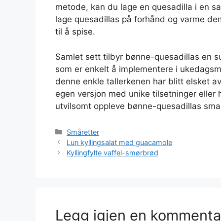
metode, kan du lage en quesadilla i en san
lage quesadillas på forhånd og varme dem
til å spise.
Samlet sett tilbyr bønne-quesadillas en s
som er enkelt å implementere i ukedagsmi
denne enkle tallerkenen har blitt elsket 
egen versjon med unike tilsetninger eller 
utvilsomt oppleve bønne-quesadillas smaksr
Kategorier
Småretter
Lun kyllingsalat med guacamole
Kyllingfylte vaffel-smørbrød
Legg igjen en kommenta