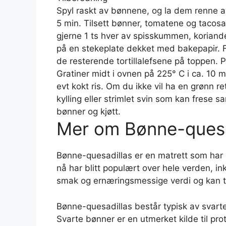
Spyl raskt av bønnene, og la dem renne av. 
5 min. Tilsett bønner, tomatene og tacosa
gjerne 1 ts hver av spisskummen, koriande
på en stekeplate dekket med bakepapir. F
de resterende tortillalefsene på toppen. P
Gratiner midt i ovnen på 225° C i ca. 10 
evt kokt ris. Om du ikke vil ha en grønn r
kylling eller strimlet svin som kan frese 
bønner og kjøtt.
Mer om Bønne-quesa
Bønne-quesadillas er en matrett som har
nå har blitt populært over hele verden, ink
smak og ernæringsmessige verdi og kan til
Bønne-quesadillas består typisk av svarte
Svarte bønner er en utmerket kilde til prot