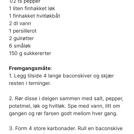
1/2 ts pepper
1 liten finhakket løk
1 finhakket hvitløkbåt
2 dl vann
1 persillerot
2 gulrøtter
6 småløk
150 g sukkererter
Fremgangsmåte
:
1. Legg tilside 4 lange baconskiver og skjær
resten i terninger.
2. Rør disse i deigen sammen med salt, pepper,
potetmel, løk og hvitløk. Spe med vann, litt om
gangen og rør farsen godt mellom hver gang.
3. Form 4 store karbonader. Rull en baconskive