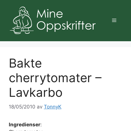
Hopp
til
innhold
Meny
Bakte
cherrytomater –
Lavkarbo
18/05/2010
av
TonnyK
Ingredienser
: