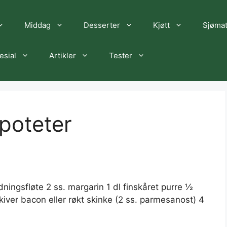
Middag
Desserter
Kjøtt
Sjøma
esial
Artikler
Tester
 poteter
ningsfløte 2 ss. margarin 1 dl finskåret purre ½
kiver bacon eller røkt skinke (2 ss. parmesanost) 4