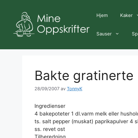
Hopp
til
Hjem
Kaker
innhold
Sauser
Sp
Bakte gratinerte
28/09/2007
av
TonnyK
Ingredienser
4 bakepoteter 1 dl.varm melk eller hushold
ts. salt pepper (muskat) paprikapulver 4 s
ss. revet ost
Tilberedning