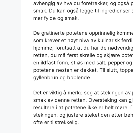
avhengig av hva du foretrekker, og også prø
smak. Du kan også legge til ingredienser so
mer fylde og smak.
De gratinerte potetene opprinnelig kommer 
som krever et høyt nivå av kulinarisk ferd
hjemme, forutsatt at du har de nødvendige
retten, du må først skrelle og skjære pote
en ildfast form, strøs med salt, pepper og 
potetene nesten er dekket. Til slutt, topp
gyllenbrun og boblende.
Det er viktig å merke seg at stekingen av p
smak av denne retten. Oversteking kan gjø
resultere i at potetene ikke er helt møre.
stekingen, og justere steketiden etter be
ofte er tilstrekkelig.