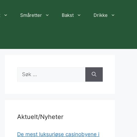
t
Småretter
Bakst
Drikke
Søk
etter:
Aktuelt/Nyheter
De mest luksuriøse casinobyene i