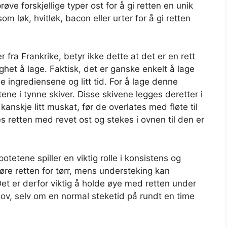
ve forskjellige typer ost for å gi retten en unik
m løk, hvitløk, bacon eller urter for å gi retten
fra Frankrike, betyr ikke dette at det er en rett
ighet å lage. Faktisk, det er ganske enkelt å lage
 ingrediensene og litt tid. For å lage denne
tene i tynne skiver. Disse skivene legges deretter i
kanskje litt muskat, før de overlates med fløte til
es retten med revet ost og stekes i ovnen til den er
otetene spiller en viktig rolle i konsistens og
re retten for tørr, mens understeking kan
 Det er derfor viktig å holde øye med retten under
hov, selv om en normal steketid på rundt en time