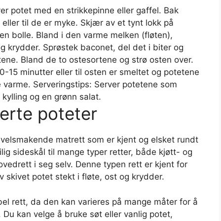
ver potet med en strikkepinne eller gaffel. Bak
eller til de er myke. Skjær av et tynt lokk på
en bolle. Bland i den varme melken (fløten),
g krydder. Sprøstek baconet, del det i biter og
tene. Bland de to ostesortene og strø osten over.
0-15 minutter eller til osten er smeltet og potetene
 varme. Serveringstips: Server potetene som
r kylling og en grønn salat.
erte poteter
g velsmakende matrett som er kjent og elsket rundt
g sideskål til mange typer retter, både kjøtt- og
edrett i seg selv. Denne typen rett er kjent for
 skivet potet stekt i fløte, ost og krydder.
ibel rett, da den kan varieres på mange måter for å
Du kan velge å bruke søt eller vanlig potet,