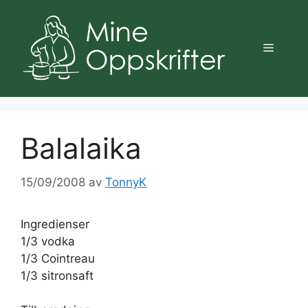
Hopp
til
innhold
Meny
Balalaika
15/09/2008
av
TonnyK
Ingredienser
1/3 vodka
1/3 Cointreau
1/3 sitronsaft