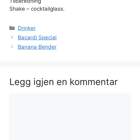
Tilberedning
Shake – cocktailglass.
Kategorier
Drinker
Bacardi Special
Banana Bender
Legg igjen en kommentar
Kommentar