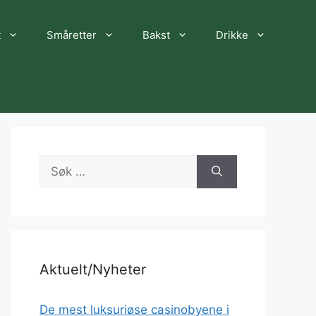
t
Småretter
Bakst
Drikke
Søk
etter:
Aktuelt/Nyheter
De mest luksuriøse casinobyene i