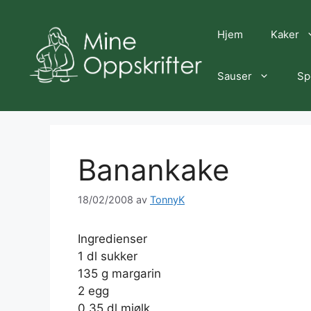
Hopp
til
Hjem
Kaker
innhold
Sauser
Sp
Banankake
18/02/2008
av
TonnyK
Ingredienser
1 dl sukker
135 g margarin
2 egg
0,35 dl mjølk