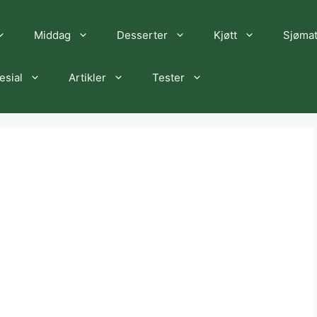
Middag
Desserter
Kjøtt
Sjøma
esial
Artikler
Tester