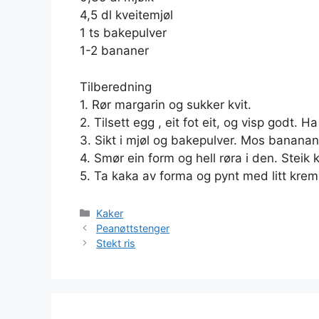
4,5 dl kveitemjøl
1 ts bakepulver
1-2 bananer
Tilberedning
1. Rør margarin og sukker kvit.
2. Tilsett egg , eit fot eit, og visp godt. Ha
3. Sikt i mjøl og bakepulver. Mos bananan
4. Smør ein form og hell røra i den. Steik
5. Ta kaka av forma og pynt med litt krem
Kategorier
Kaker
Peanøttstenger
Stekt ris