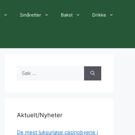
t
Småretter
Bakst
Drikke
Søk
etter:
Aktuelt/Nyheter
De mest luksuriøse casinobyene i