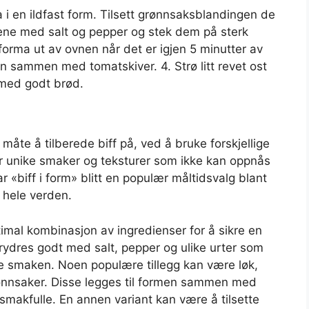
 i en ildfast form. Tilsett grønnsaksblandingen de
ffene med salt og pepper og stek dem på sterk
forma ut av ovnen når det er igjen 5 minutter av
n sammen med tomatskiver. 4. Strø litt revet ost
 med godt brød.
et måte å tilberede biff på, ved å bruke forskjellige
r unike smaker og teksturer som ikke kan oppnås
 «biff i form» blitt en populær måltidsvalg blant
 hele verden.
timal kombinasjon av ingredienser for å sikre en
rydres godt med salt, pepper og ulike urter som
ke smaken. Noen populære tillegg kan være løk,
rønnsaker. Disse legges til formen sammen med
 smakfulle. En annen variant kan være å tilsette