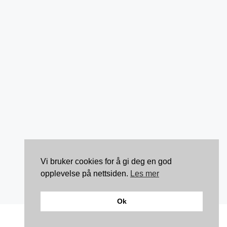
Vi bruker cookies for å gi deg en god
opplevelse på nettsiden.
Les mer
Ok
Kontakt: torunnbeategjerven@gmail.com