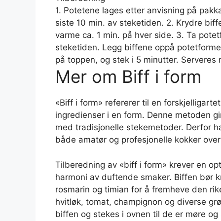
1. Potetene lages etter anvisning på pakka
siste 10 min. av steketiden. 2. Krydre bi
varme ca. 1 min. på hver side. 3. Ta potet
steketiden. Legg biffene oppå potetforme
på toppen, og stek i 5 minutter. Serveres
Mer om Biff i form
«Biff i form» refererer til en forskjelligart
ingredienser i en form. Denne metoden gi
med tradisjonelle stekemetoder. Derfor har
både amatør og profesjonelle kokker over
Tilberedning av «biff i form» krever en op
harmoni av duftende smaker. Biffen bør k
rosmarin og timian for å fremheve den ri
hvitløk, tomat, champignon og diverse g
biffen og stekes i ovnen til de er møre og