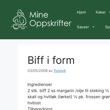
Hopp
til
Hjem
Kaker
innhold
Sauser
Sp
Biff i form
03/05/2008
av
TonnyK
Ingredienser
2 stk. biff 2 ss margarin /olje til steking 
skall og hvitløk (tørket) ½ pk. frossen grø
hvitost
Tilberedning