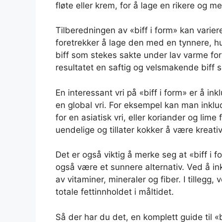
fløte eller krem, for å lage en rikere og me
Tilberedningen av «biff i form» kan varie
foretrekker å lage den med en tynnere, hu
biff som stekes sakte under lav varme for
resultatet en saftig og velsmakende biff
En interessant vri på «biff i form» er å ink
en global vri. For eksempel kan man inklu
for en asiatisk vri, eller koriander og lim
uendelige og tillater kokker å være kreati
Det er også viktig å merke seg at «biff i 
også være et sunnere alternativ. Ved å in
av vitaminer, mineraler og fiber. I tillegg
totale fettinnholdet i måltidet.
Så der har du det, en komplett guide til «