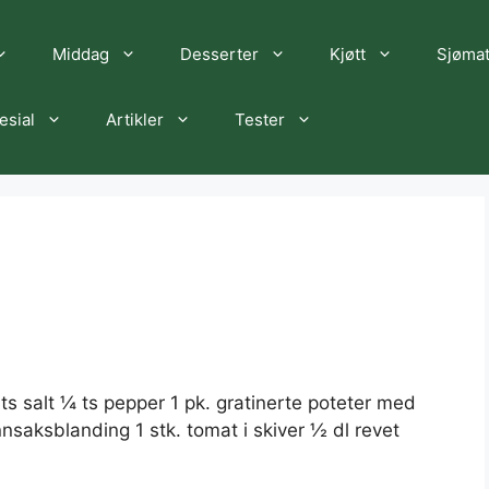
Middag
Desserter
Kjøtt
Sjøma
esial
Artikler
Tester
½ ts salt ¼ ts pepper 1 pk. gratinerte poteter med
nnsaksblanding 1 stk. tomat i skiver ½ dl revet