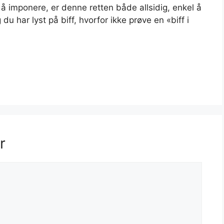
å imponere, er denne retten både allsidig, enkel å
u har lyst på biff, hvorfor ikke prøve en «biff i
r