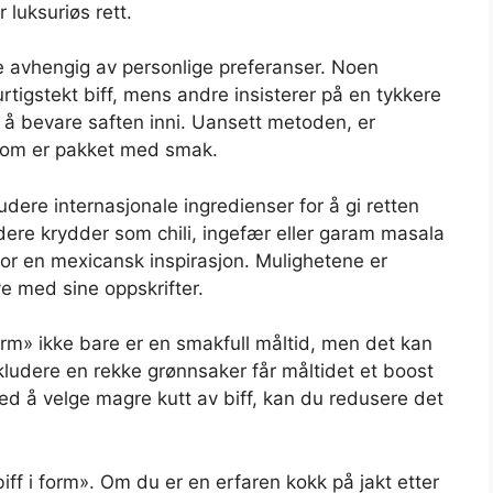
r luksuriøs rett.
re avhengig av personlige preferanser. Noen
rtigstekt biff, mens andre insisterer på en tykkere
 å bevare saften inni. Uansett metoden, er
 som er pakket med smak.
ludere internasjonale ingredienser for å gi retten
dere krydder som chili, ingefær eller garam masala
e for en mexicansk inspirasjon. Mulighetene er
ve med sine oppskrifter.
form» ikke bare er en smakfull måltid, men det kan
kludere en rekke grønnsaker får måltidet et boost
, ved å velge magre kutt av biff, kan du redusere det
biff i form». Om du er en erfaren kokk på jakt etter