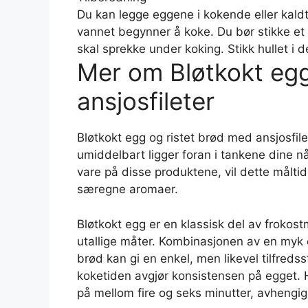
Du kan legge eggene i kokende eller kald
vannet begynner å koke. Du bør stikke et l
skal sprekke under koking. Stikk hullet i 
Mer om Bløtkokt egg
ansjosfileter
Bløtkokt egg og ristet brød med ansjosfil
umiddelbart ligger foran i tankene dine nå
vare på disse produktene, vil dette målt
særegne aromaer.
Bløtkokt egg er en klassisk del av frokos
utallige måter. Kombinasjonen av en myk
brød kan gi en enkel, men likevel tilfredsst
koketiden avgjør konsistensen på egget. Hv
på mellom fire og seks minutter, avhengig