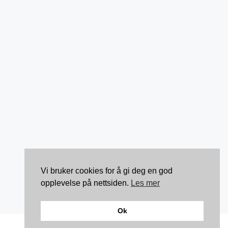
Vi bruker cookies for å gi deg en god
opplevelse på nettsiden.
Les mer
Ok