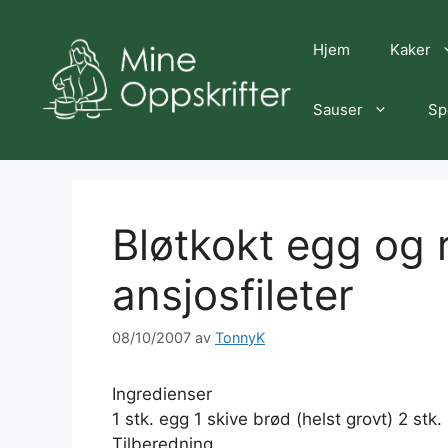
Hopp
til
Hjem
Kaker
innhold
Sauser
Sp
Bløtkokt egg og 
ansjosfileter
08/10/2007
av
TonnyK
Ingredienser
1 stk. egg 1 skive brød (helst grovt) 2 stk. 
Tilberedning