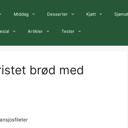
Middag
Desserter
Kjøtt
Sjøma
esial
Artikler
Tester
ristet brød med
ansjosfileter