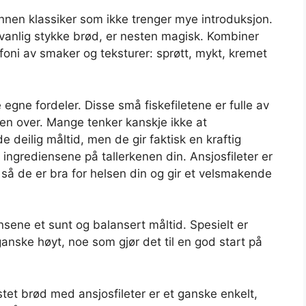
annen klassiker som ikke trenger mye introduksjon.
vanlig stykke brød, er nesten magisk. Kombiner
oni av smaker og teksturer: sprøtt, mykt, kremet
egne fordeler. Disse små fiskefiletene er fulle av
en over. Mange tenker kanskje ikke at
rede deilig måltid, men de gir faktisk en kraftig
grediensene på tallerkenen din. Ansjosfileter er
 så de er bra for helsen din og gir et velsmakende
sene et sunt og balansert måltid. Spesielt er
nske høyt, noe som gjør det til en god start på
ristet brød med ansjosfileter er et ganske enkelt,