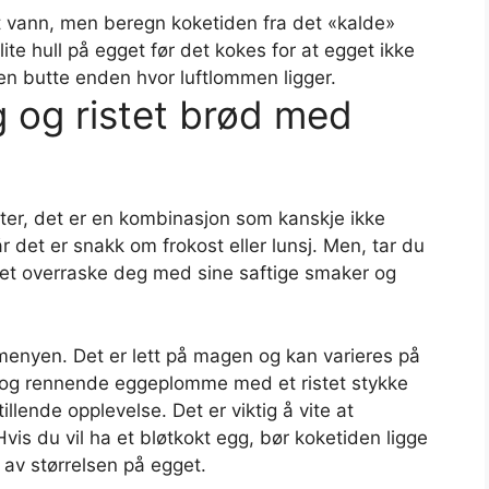
t vann, men beregn koketiden fra det «kalde»
ite hull på egget før det kokes for at egget ikke
den butte enden hvor luftlommen ligger.
 og ristet brød med
eter, det er en kombinasjon som kanskje ikke
r det er snakk om frokost eller lunsj. Men, tar du
idet overraske deg med sine saftige smaker og
tmenyen. Det er lett på magen og kan varieres på
 og rennende eggeplomme med et ristet stykke
illende opplevelse. Det er viktig å vite at
is du vil ha et bløtkokt egg, bør koketiden ligge
 av størrelsen på egget.