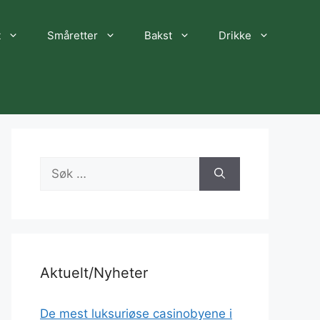
t
Småretter
Bakst
Drikke
Søk
etter:
Aktuelt/Nyheter
De mest luksuriøse casinobyene i