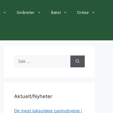
t
Småretter
Bakst
Drikke
Søk
etter:
Aktuelt/Nyheter
De mest luksuriøse casinobyene i