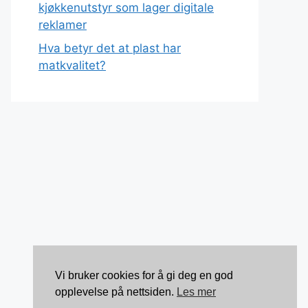
kjøkkenutstyr som lager digitale
reklamer
Hva betyr det at plast har
matkvalitet?
Vi bruker cookies for å gi deg en god
opplevelse på nettsiden.
Les mer