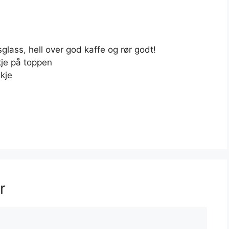
glass, hell over god kaffe og rør godt!
skje på toppen
kje
r