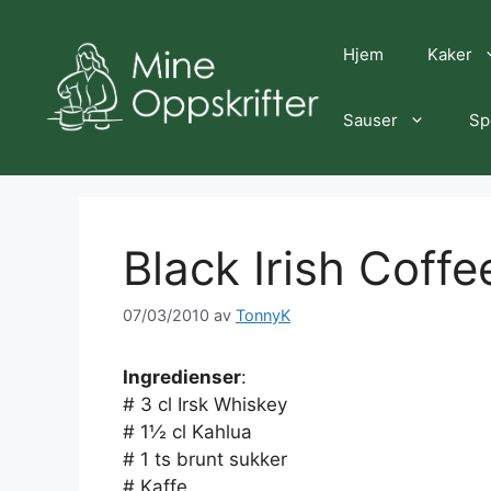
Hopp
til
Hjem
Kaker
innhold
Sauser
Sp
Black Irish Coffe
07/03/2010
av
TonnyK
Ingredienser
:
# 3 cl Irsk Whiskey
# 1½ cl Kahlua
# 1 ts brunt sukker
# Kaffe