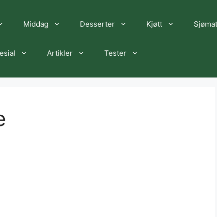
Middag
Desserter
Kjøtt
Sjøma
esial
Artikler
Tester
e