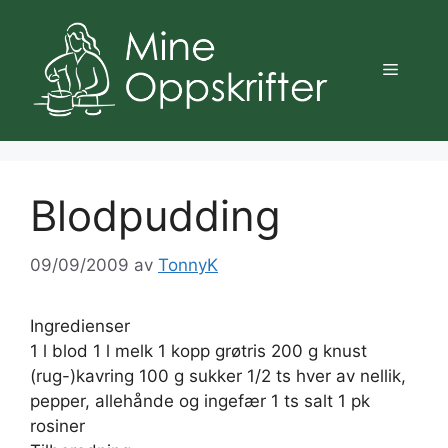
Hopp
til
innhold
Meny
Blodpudding
09/09/2009
av
TonnyK
Ingredienser
1 l blod 1 l melk 1 kopp grøtris 200 g knust
(rug-)kavring 100 g sukker 1/2 ts hver av nellik,
pepper, allehånde og ingefær 1 ts salt 1 pk
rosiner