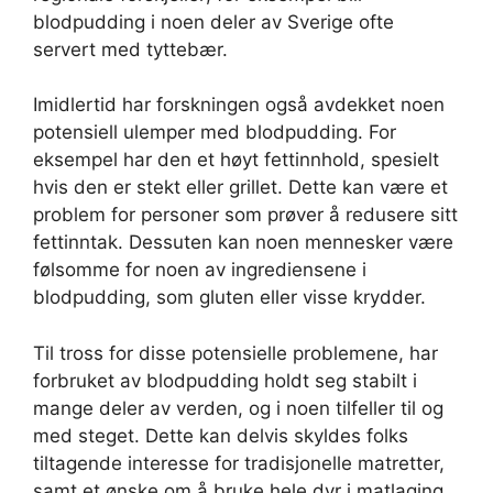
blodpudding i noen deler av Sverige ofte
servert med tyttebær.
Imidlertid har forskningen også avdekket noen
potensiell ulemper med blodpudding. For
eksempel har den et høyt fettinnhold, spesielt
hvis den er stekt eller grillet. Dette kan være et
problem for personer som prøver å redusere sitt
fettinntak. Dessuten kan noen mennesker være
følsomme for noen av ingrediensene i
blodpudding, som gluten eller visse krydder.
Til tross for disse potensielle problemene, har
forbruket av blodpudding holdt seg stabilt i
mange deler av verden, og i noen tilfeller til og
med steget. Dette kan delvis skyldes folks
tiltagende interesse for tradisjonelle matretter,
samt et ønske om å bruke hele dyr i matlaging