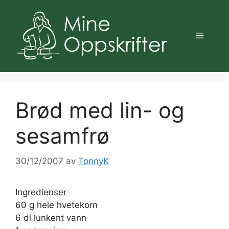
Hopp
til
innhold
Meny
Brød med lin- og
sesamfrø
30/12/2007
av
TonnyK
Ingredienser
60 g hele hvetekorn
6 dl lunkent vann