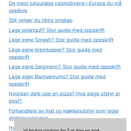
De mest luksuriøse casinobyene i Europa du må
oppleve
Slik velger du riktig vinskap
Lage potetgull? Stor guide med oppskrift
Lage egne Smash? Stor guide med oppskrift
Lage egne kremtopper? Stor guide med
oppskrift
Lage egne Seigmenn? Stor guide med oppskrift
Lage egen Bamsemums? Stor guide med
oppskrift
Hvordan dele opp en pizza? Hva slags utstyr er
best?
Forhandlere av mat og kjøkkenutstyr som lager
digitale reklamer
Hva betyr det at plast har matkvalitet?
Vi bruker cookies for å gi deg en god