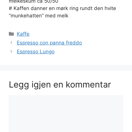
melkeskum ca 50/50
# Kaffen danner en mørk ring rundt den hvite
”munkehatten” med melk
Kategorier
Kaffe
Espresso con panna freddo
Espresso Lungo
Legg igjen en kommentar
Kommentar