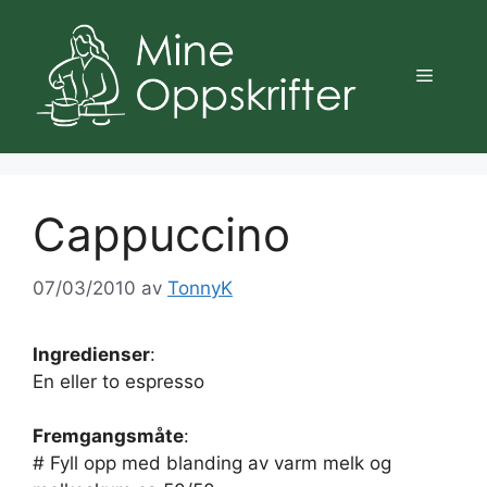
Hopp
til
innhold
Meny
Cappuccino
07/03/2010
av
TonnyK
Ingredienser
:
En eller to espresso
Fremgangsmåte
:
# Fyll opp med blanding av varm melk og