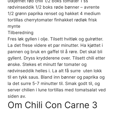
utkjernet rød chili 1/2 boks tomater 1 ss
rødvinseddik 1/2 boks røde bønner – avrente
1/2 grønn paprika renset og hakket 4 medium
tortillas cherrytomater finhakket rødløk frisk
mynte
Tilberedning
Fres løk gyllen i olje. Tilsett hvitløk og gulrøtter.
La det frese videre et par minutter. Ha kjøttet i
pannen og bruk en gaffel til å røre. Det skal bli
gyllent. Dryss krydderene over. Tilsett chili etter
ønske. Stekes et minutt før tomater og
rødvinseddik helles i. La alt få surre  uten lokk 
til en tykk saus. Bland inn bønner og paprika og
la det surre 5-7 minutter til. Smak godt til, og
server chilien i lune tortillas med tomatsalat ved
siden av.
Om Chili Con Carne 3