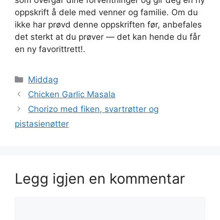
som overgår dine forventninger og gir deg en ny
oppskrift å dele med venner og familie. Om du
ikke har prøvd denne oppskriften før, anbefales
det sterkt at du prøver — det kan hende du får
en ny favorittrett!.
Kategorier
Middag
Chicken Garlic Masala
Chorizo med fiken, svartrøtter og
pistasienøtter
Legg igjen en kommentar
Kommentar