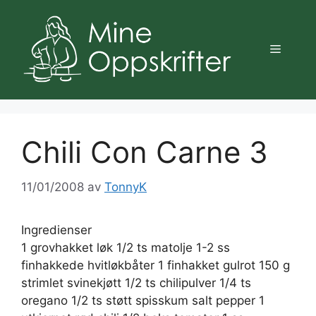
Hopp
til
innhold
Meny
Chili Con Carne 3
11/01/2008
av
TonnyK
Ingredienser
1 grovhakket løk 1/2 ts matolje 1-2 ss
finhakkede hvitløkbåter 1 finhakket gulrot 150 g
strimlet svinekjøtt 1/2 ts chilipulver 1/4 ts
oregano 1/2 ts støtt spisskum salt pepper 1