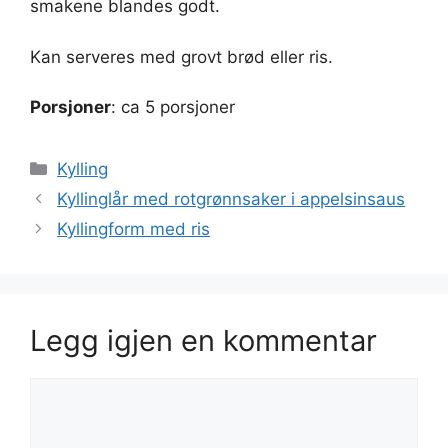
smakene blandes godt.
Kan serveres med grovt brød eller ris.
Porsjoner
: ca 5 porsjoner
Kategorier
Kylling
Kyllinglår med rotgrønnsaker i appelsinsaus
Kyllingform med ris
Legg igjen en kommentar
Kommentar