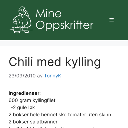
Hopp
til
innhold
Meny
Chili med kylling
23/09/2010
av
TonnyK
Ingredienser
:
600 gram kyllingfilet
1-2 gule løk
2 bokser hele hermetiske tomater uten skinn
2 bokser salatbønner