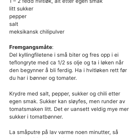
1 – 2 fedd hvitløk, alt etter egen smak
litt sukker
pepper
salt
meksikansk chilipulver
Fremgangsmåte
:
Del kyllingfiletene i små biter og fres opp i ei
teflongryte med ca 1/2 ss olje og ta i løken når
den begynner å bli ferdig. Ha i hvitløken rett før
du har i bønner og tomater.
Krydre med salt, pepper, sukker og chili etter
egen smak. Sukker kan sløyfes, men runder av
tomatsmaken litt. Det er uansett veldig mye mer
sukker i tomatbønner.
La småputre på lav varme noen minutter, så