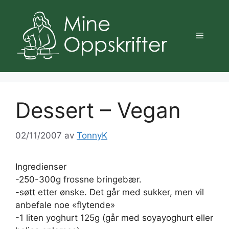
Hopp
til
innhold
Meny
Dessert – Vegan
02/11/2007
av
TonnyK
Ingredienser
-250-300g frossne bringebær.
-søtt etter ønske. Det går med sukker, men vil
anbefale noe «flytende»
-1 liten yoghurt 125g (går med soyayoghurt eller