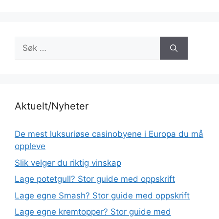
Søk
etter:
Aktuelt/Nyheter
De mest luksuriøse casinobyene i Europa du må
oppleve
Slik velger du riktig vinskap
Lage potetgull? Stor guide med oppskrift
Lage egne Smash? Stor guide med oppskrift
Lage egne kremtopper? Stor guide med