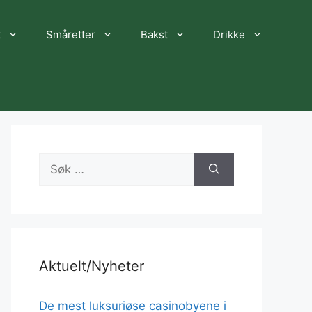
t
Småretter
Bakst
Drikke
Søk
etter:
Aktuelt/Nyheter
De mest luksuriøse casinobyene i