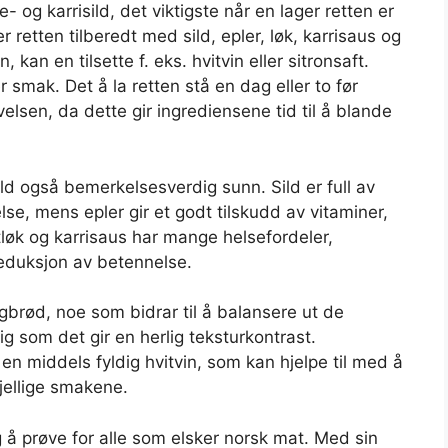
e- og karrisild, det viktigste når en lager retten er
r retten tilberedt med sild, epler, løk, karrisaus og
kan en tilsette f. eks. hvitvin eller sitronsaft.
 smak. Det å la retten stå en dag eller to før
elsen, da dette gir ingrediensene tid til å blande
risild også bemerkelsesverdig sunn. Sild er full av
se, mens epler gir et godt tilskudd av vitaminer,
tløk og karrisaus har mange helsefordeler,
reduksjon av betennelse.
gbrød, noe som bidrar til å balansere ut de
ig som det gir en herlig teksturkontrast.
en middels fyldig hvitvin, som kan hjelpe til med å
ellige smakene.
dig å prøve for alle som elsker norsk mat. Med sin