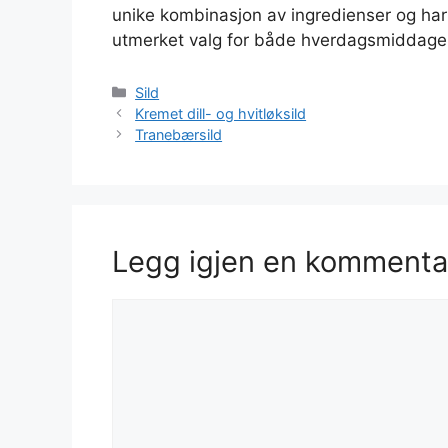
unike kombinasjon av ingredienser og ha
utmerket valg for både hverdagsmiddager 
Kategorier
Sild
Kremet dill- og hvitløksild
Tranebærsild
Legg igjen en kommenta
Kommentar