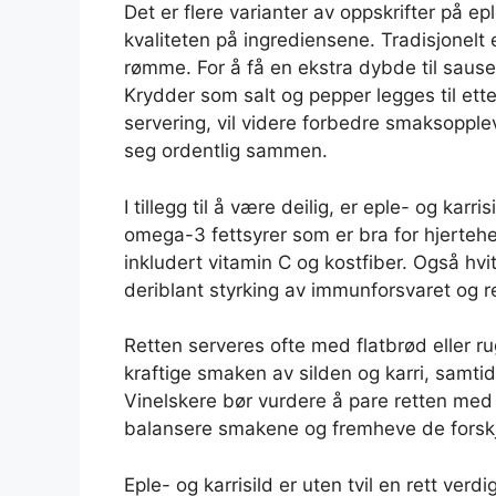
Det er flere varianter av oppskrifter på epl
kvaliteten på ingrediensene. Tradisjonelt e
rømme. For å få en ekstra dybde til sausen, 
Krydder som salt og pepper legges til etter
servering, vil videre forbedre smaksopplev
seg ordentlig sammen.
I tillegg til å være deilig, er eple- og kar
omega-3 fettsyrer som er bra for hjertehel
inkludert vitamin C og kostfiber. Også hvi
deriblant styrking av immunforsvaret og 
Retten serveres ofte med flatbrød eller ru
kraftige smaken av silden og karri, samtid
Vinelskere bør vurdere å pare retten med 
balansere smakene og fremheve de forskj
Eple- og karrisild er uten tvil en rett ver