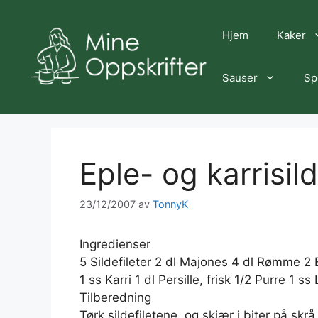
Hopp
til
Hjem
Kaker
innhold
Sauser
Sp
Eple- og karrisild
23/12/2007
av
TonnyK
Ingredienser
5 Sildefileter 2 dl Majones 4 dl Rømme 2 
1 ss Karri 1 dl Persille, frisk 1/2 Purre 1 s
Tilberedning
Tørk sildefiletene, og skjær i biter på skr