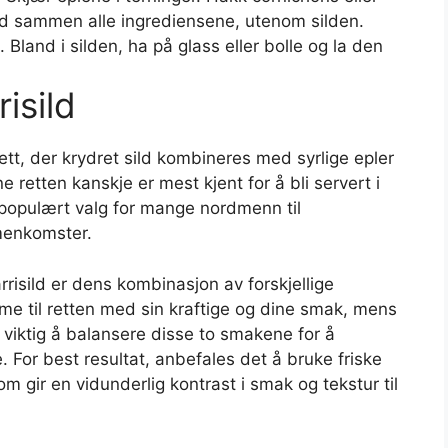
and sammen alle ingrediensene, utenom silden.
. Bland i silden, ha på glass eller bolle og la den
isild
 rett, der krydret sild kombineres med syrlige epler
 retten kanskje er mest kjent for å bli servert i
t populært valg for mange nordmenn til
menkomster.
risild er dens kombinasjon av forskjellige
isme til retten med sin kraftige og dine smak, mens
r viktig å balansere disse to smakene for å
 For best resultat, anbefales det å bruke friske
 gir en vidunderlig kontrast i smak og tekstur til