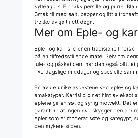
sylteagurk. Finhakk persille og purre. Bl
Smak til med salt, pepper og litt sitronsaft
trekke avkjølt i ett døgn.
Mer om Eple- og karr
Eple- og karrisild er en tradisjonell norsk
på en tilfredsstillende måte. Selv om denne
jule- og påsketiden, har den også blitt e
hverdagslige middager og spesielle sam
En av de unike aspektene ved eple- og kar
smakstyper. Karrisild gir et hint av eksot
eplene gir en søt og syrlig motvekt. Det e
garantere at ingen overskygger den andre.
epler som er moderat søte og kategypt, som
den mykere silden.