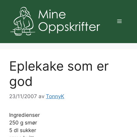
Hopp
til
innhold
Meny
Eplekake som er
god
23/11/2007
av
TonnyK
Ingredienser
250 g smør
5 dl sukker