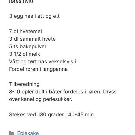
røres hvitt
3 egg has i ett og ett
7 dl hvetemel
3 dl sammalt hvete
5 ts bakepulver
3 1/2 dl melk
Vått og tørt has vekselsvis i
Fordel røren i langpanna
Tilberedning
8-10 epler delt i båter fordeles i røren. Dryss
over kanel og perlesukker.
Stekes ved 180 grader i 40-45 min.
Kategorier
Eplekake