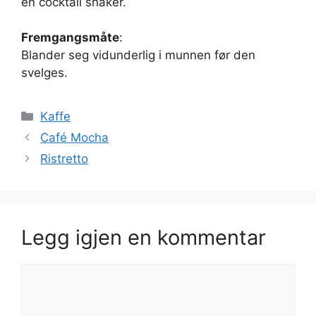
en cocktail shaker.
Fremgangsmåte
:
Blander seg vidunderlig i munnen før den
svelges.
Kategorier
Kaffe
Café Mocha
Ristretto
Legg igjen en kommentar
Kommentar