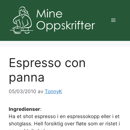
Hopp
til
innhold
Meny
Espresso con
panna
05/03/2010
av
TonnyK
Ingredienser
:
Ha et shot espresso i en espressokopp eller i et
shotglass. Hell forsiktig over fløte som er ristet i