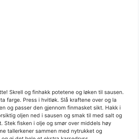
te! Skrell og finhakk potetene og løken til sausen.
ta farge. Press i hvitløk. Slå kraftene over og la
sen og passer den gjennom finmasket sikt. Hakk i
forsiktig oljen ned i sausen og smak til med salt og
t. Stek fisken i olje og smør over middels høy
rme tallerkener sammen med nytrukket og
g gi det hele et ekstra karsedryss.