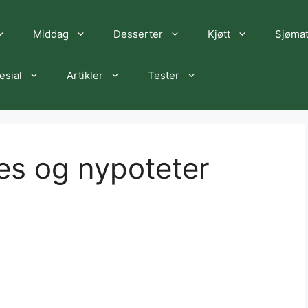
Middag
Desserter
Kjøtt
Sjøma
esial
Artikler
Tester
es og nypoteter