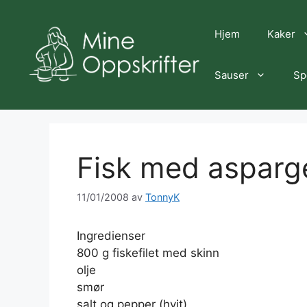
Hopp
til
Hjem
Kaker
innhold
Sauser
Sp
Fisk med asparg
11/01/2008
av
TonnyK
Ingredienser
800 g fiskefilet med skinn
olje
smør
salt og pepper (hvit)