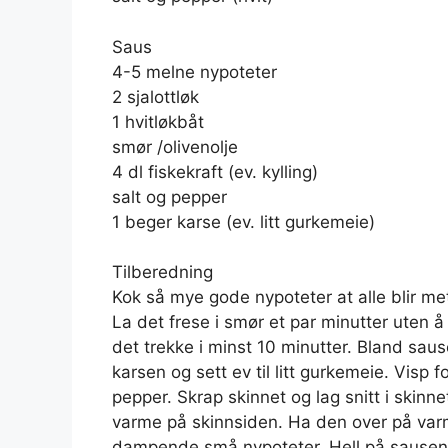
Saus
4-5 melne nypoteter
2 sjalottløk
1 hvitløkbåt
smør /olivenolje
4 dl fiskekraft (ev. kylling)
salt og pepper
1 beger karse (ev. litt gurkemeie)
Tilberedning
Kok så mye gode nypoteter at alle blir met
La det frese i smør et par minutter uten å 
det trekke i minst 10 minutter. Bland sau
karsen og sett ev til litt gurkemeie. Visp 
pepper. Skrap skinnet og lag snitt i skinne
varme på skinnsiden. Ha den over på va
dampende små nypoteter. Hell på sausen o