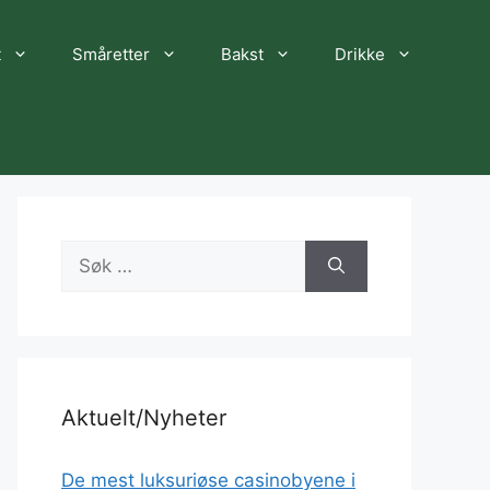
t
Småretter
Bakst
Drikke
Søk
etter:
Aktuelt/Nyheter
De mest luksuriøse casinobyene i