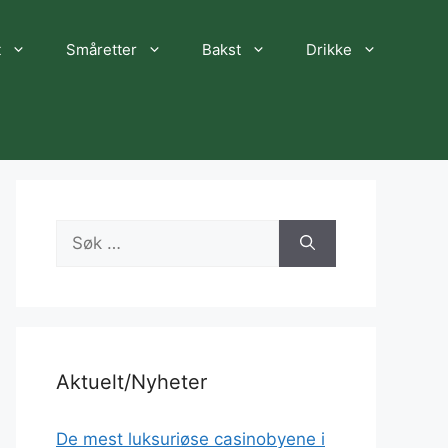
t
Småretter
Bakst
Drikke
Søk
etter:
Aktuelt/Nyheter
De mest luksuriøse casinobyene i