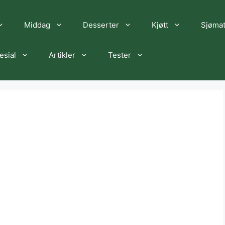
Middag
Desserter
Kjøtt
Sjøma
esial
Artikler
Tester