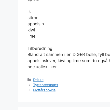
is
sitron
appelsin
kiwi
lime
Tilberedning
Bland alt sammen i en DIGER bolle, fyll bo
appelsinskiver, kiwi og lime som du også 
noe «alle» liker.
Kategorier
Drikke
Tyttebærsnaps
Nyttårsbowle