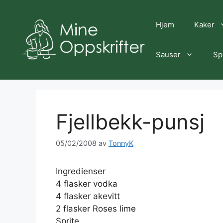
Hopp
til
Hjem
Kaker
innhold
Sauser
Sp
Fjellbekk-punsj
05/02/2008
av
TonnyK
Ingredienser
4 flasker vodka
4 flasker akevitt
2 flasker Roses lime
Sprite