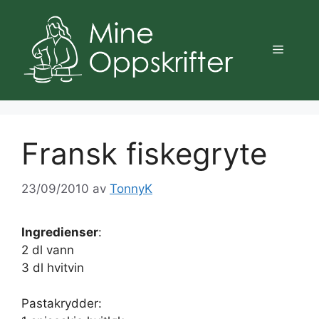
Hopp
til
innhold
Meny
Fransk fiskegryte
23/09/2010
av
TonnyK
Ingredienser
:
2 dl vann
3 dl hvitvin
Pastakrydder: