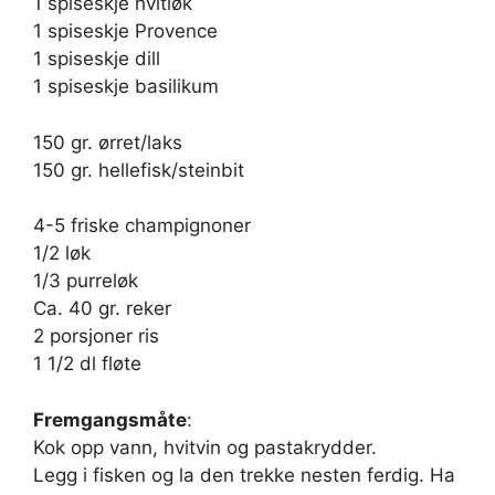
1 spiseskje hvitløk
1 spiseskje Provence
1 spiseskje dill
1 spiseskje basilikum
150 gr. ørret/laks
150 gr. hellefisk/steinbit
4-5 friske champignoner
1/2 løk
1/3 purreløk
Ca. 40 gr. reker
2 porsjoner ris
1 1/2 dl fløte
Fremgangsmåte
:
Kok opp vann, hvitvin og pastakrydder.
Legg i fisken og la den trekke nesten ferdig. Ha