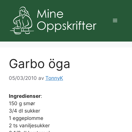
Hopp
til
innhold
Meny
Garbo öga
05/03/2010
av
TonnyK
Ingredienser
:
150 g smør
3/4 dl sukker
1 eggeplomme
2 ts vaniljesukker