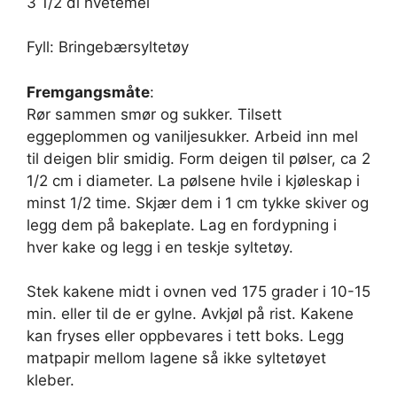
3 1/2 dl hvetemel
Fyll: Bringebærsyltetøy
Fremgangsmåte
:
Rør sammen smør og sukker. Tilsett
eggeplommen og vaniljesukker. Arbeid inn mel
til deigen blir smidig. Form deigen til pølser, ca 2
1/2 cm i diameter. La pølsene hvile i kjøleskap i
minst 1/2 time. Skjær dem i 1 cm tykke skiver og
legg dem på bakeplate. Lag en fordypning i
hver kake og legg i en teskje syltetøy.
Stek kakene midt i ovnen ved 175 grader i 10-15
min. eller til de er gylne. Avkjøl på rist. Kakene
kan fryses eller oppbevares i tett boks. Legg
matpapir mellom lagene så ikke syltetøyet
kleber.