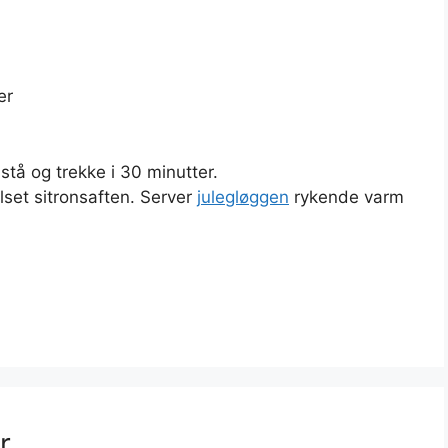
er
 stå og trekke i 30 minutter.
ilset sitronsaften. Server
julegløggen
rykende varm
r