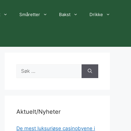
t
Småretter
Bakst
Drikke
Søk
etter:
Aktuelt/Nyheter
De mest luksuriøse casinobyene i