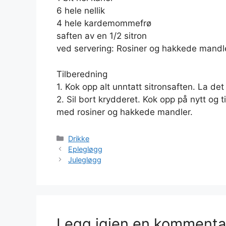
6 hele nellik
4 hele kardemommefrø
saften av en 1/2 sitron
ved servering: Rosiner og hakkede mandl
Tilberedning
1. Kok opp alt unntatt sitronsaften. La det
2. Sil bort krydderet. Kok opp på nytt og t
med rosiner og hakkede mandler.
Kategorier
Drikke
Eplegløgg
Julegløgg
Legg igjen en kommenta