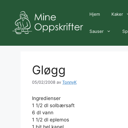
Hopp
til
Hjem
Kaker
innhold
Sauser
Sp
Gløgg
05/02/2008
av
TonnyK
Ingredienser
1 1/2 dl solbærsaft
6 dl vann
1 1/2 dl eplemos
1 bit hel kanel