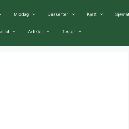
Middag
Desserter
Kjøtt
Sjøma
esial
Artikler
Tester