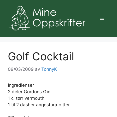
Hopp
til
innhold
Meny
Golf Cocktail
09/03/2009
av
TonnyK
Ingredienser
2 deler Gordons Gin
1 cl tørr vermouth
1 til 2 dasher angostura bitter