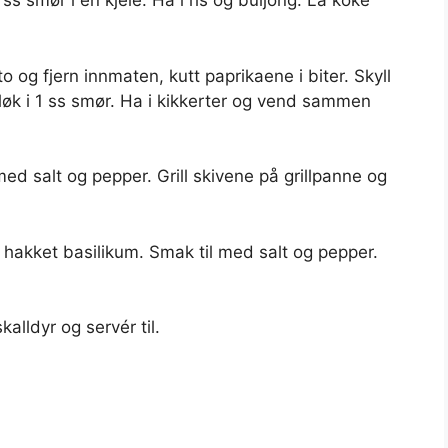
 ss smør i en kjele. Ha i ris og buljong. La koke
to og fjern innmaten, kutt paprikaene i biter. Skyll
itløk i 1 ss smør. Ha i kikkerter og vend sammen
ed salt og pepper. Grill skivene på grillpanne og
kket basilikum. Smak til med salt og pepper.
kalldyr og servér til.