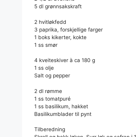
5 dl grønnsakskraft
2 hvitløkfedd
3 paprika, forskjellige farger
1 boks kikerter, kokte
1 ss smør
4 kveiteskiver à ca 180 g
1 ss olje
Salt og pepper
2 dl rømme
1 ss tomatpuré
1 ss basilikum, hakket
Basilikumblader til pynt
Tilberedning