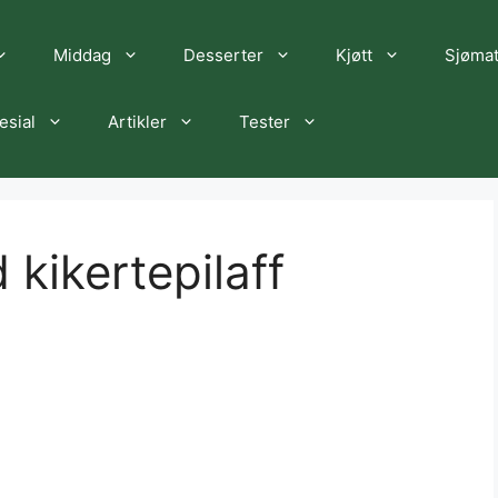
Middag
Desserter
Kjøtt
Sjøma
esial
Artikler
Tester
 kikertepilaff