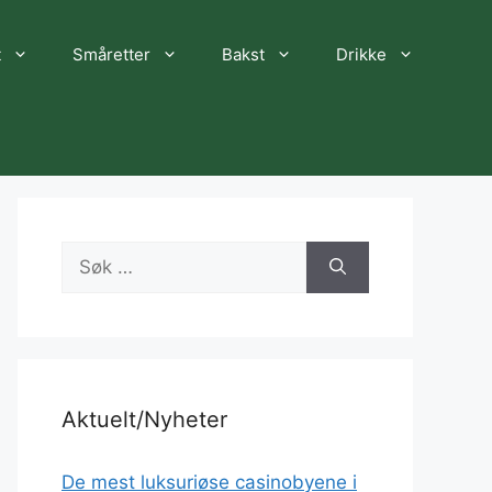
t
Småretter
Bakst
Drikke
Søk
etter:
Aktuelt/Nyheter
De mest luksuriøse casinobyene i