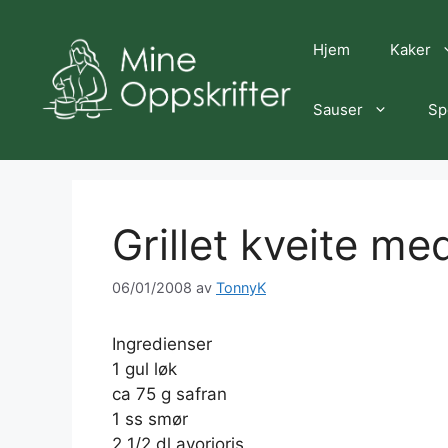
Hopp
til
Hjem
Kaker
innhold
Sauser
Sp
Grillet kveite med
06/01/2008
av
TonnyK
Ingredienser
1 gul løk
ca 75 g safran
1 ss smør
2 1/2 dl avorioris