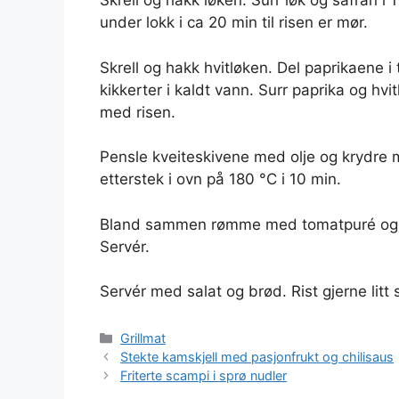
Skrell og hakk løken. Surr løk og safran i 1
under lokk i ca 20 min til risen er mør.
Skrell og hakk hvitløken. Del paprikaene i 
kikkerter i kaldt vann. Surr paprika og hv
med risen.
Pensle kveiteskivene med olje og krydre m
etterstek i ovn på 180 °C i 10 min.
Bland sammen rømme med tomatpuré og ha
Servér.
Servér med salat og brød. Rist gjerne litt s
Kategorier
Grillmat
Stekte kamskjell med pasjonfrukt og chilisaus
Friterte scampi i sprø nudler