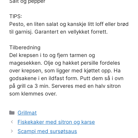
Salt og pepper
TIPS:
Pesto, en liten salat og kanskje litt loff eller brød
til garnisj. Garantert en vellykket forrett.
Tilberedning
Del krepsen i to og fjern tarmen og
magesekken. Olje og hakket persille fordeles
over krepsen, som ligger med kjøttet opp. Ha
godsakene i en ildfast form. Putt dem så i ovn
på grill ca 3 min. Serveres med en halv sitron
som klemmes over.
Kategorier
Grillmat
Fiskekaker med sitron og karse
Scampi med sursøtsaus