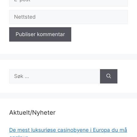
post
Nettsted
Søk
etter:
Aktuelt/Nyheter
De mest luksuriøse casinobyene i Europa du må