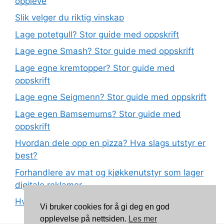
oppleve
Slik velger du riktig vinskap
Lage potetgull? Stor guide med oppskrift
Lage egne Smash? Stor guide med oppskrift
Lage egne kremtopper? Stor guide med
oppskrift
Lage egne Seigmenn? Stor guide med oppskrift
Lage egen Bamsemums? Stor guide med
oppskrift
Hvordan dele opp en pizza? Hva slags utstyr er
best?
Forhandlere av mat og kjøkkenutstyr som lager
digitale reklamer
Hva betyr det at plast har matkvalitet?
Vi bruker cookies for å gi deg en god
opplevelse på nettsiden.
Les mer