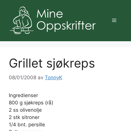
Hopp
til
innhold
Meny
Grillet sjøkreps
08/01/2008
av
TonnyK
Ingredienser
800 g sjøkreps (rå)
2 ss olivenolje
2 stk sitroner
1/4 bnt. persille