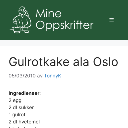
Hopp
til
innhold
Meny
Gulrotkake ala Oslo
05/03/2010
av
TonnyK
Ingredienser
:
2 egg
2 dl sukker
1 gulrot
2 dl hvetemel