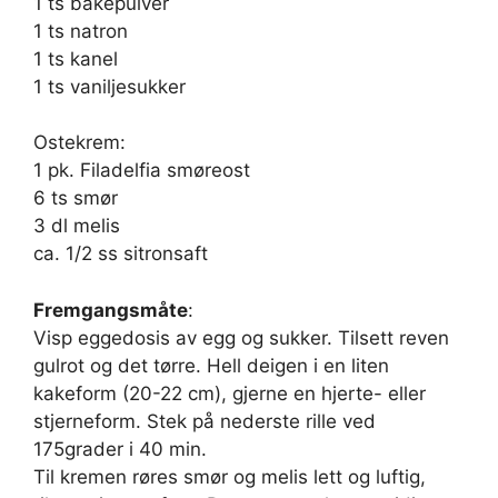
1 ts bakepulver
1 ts natron
1 ts kanel
1 ts vaniljesukker
Ostekrem:
1 pk. Filadelfia smøreost
6 ts smør
3 dl melis
ca. 1/2 ss sitronsaft
Fremgangsmåte
:
Visp eggedosis av egg og sukker. Tilsett reven
gulrot og det tørre. Hell deigen i en liten
kakeform (20-22 cm), gjerne en hjerte- eller
stjerneform. Stek på nederste rille ved
175grader i 40 min.
Til kremen røres smør og melis lett og luftig,