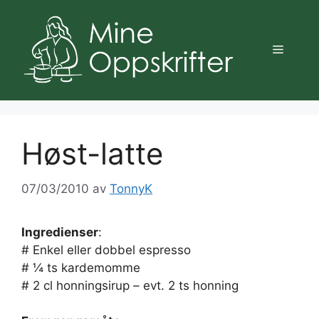
Hopp
til
innhold
Meny
Høst-latte
07/03/2010
av
TonnyK
Ingredienser
:
# Enkel eller dobbel espresso
# ¼ ts kardemomme
# 2 cl honningsirup – evt. 2 ts honning