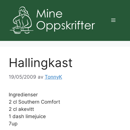
Hopp
til
innhold
Meny
Hallingkast
19/05/2009
av
TonnyK
Ingredienser
2 cl Southern Comfort
2 cl akevitt
1 dash limejuice
7up