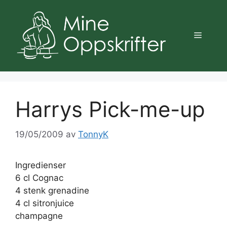
Hopp
til
innhold
Meny
Harrys Pick-me-up
19/05/2009
av
TonnyK
Ingredienser
6 cl Cognac
4 stenk grenadine
4 cl sitronjuice
champagne