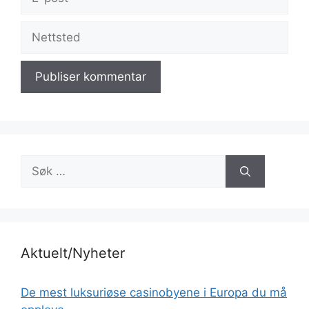
post
Nettsted
Søk
etter:
Aktuelt/Nyheter
De mest luksuriøse casinobyene i Europa du må