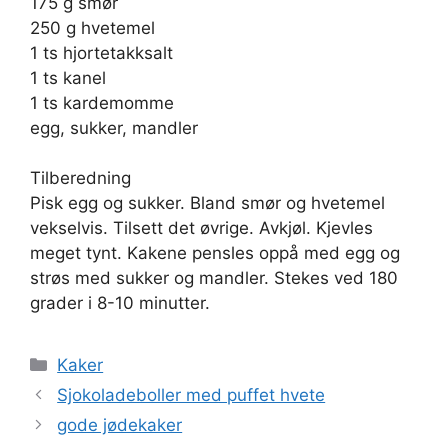
175 g smør
250 g hvetemel
1 ts hjortetakksalt
1 ts kanel
1 ts kardemomme
egg, sukker, mandler
Tilberedning
Pisk egg og sukker. Bland smør og hvetemel
vekselvis. Tilsett det øvrige. Avkjøl. Kjevles
meget tynt. Kakene pensles oppå med egg og
strøs med sukker og mandler. Stekes ved 180
grader i 8-10 minutter.
Kategorier
Kaker
Sjokoladeboller med puffet hvete
gode jødekaker