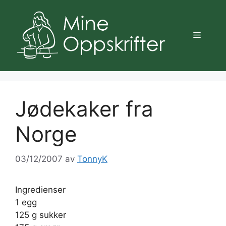
Hopp
til
innhold
Meny
Jødekaker fra
Norge
03/12/2007
av
TonnyK
Ingredienser
1 egg
125 g sukker