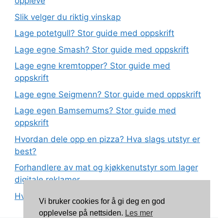
oppleve
Slik velger du riktig vinskap
Lage potetgull? Stor guide med oppskrift
Lage egne Smash? Stor guide med oppskrift
Lage egne kremtopper? Stor guide med
oppskrift
Lage egne Seigmenn? Stor guide med oppskrift
Lage egen Bamsemums? Stor guide med
oppskrift
Hvordan dele opp en pizza? Hva slags utstyr er
best?
Forhandlere av mat og kjøkkenutstyr som lager
digitale reklamer
Hva betyr det at plast har matkvalitet?
Vi bruker cookies for å gi deg en god
opplevelse på nettsiden.
Les mer