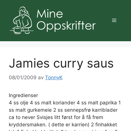
Hopp
til
innhold
Meny
Jamies curry saus
08/01/2009
av
TonnyK
Ingredienser
4 ss olje 4 ss malt koriander 4 ss malt paprika 1
ss malt gurkemeie 2 ss sennepsfrø karriblader
ca to never Svisjes litt først for å få frem
kryddersmaken. ( dette er karrien) 2 finhakket