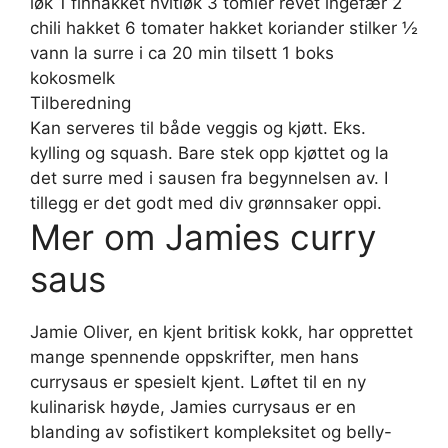
løk 1 finhakket hvitløk 3 tomler revet ingefær 2
chili hakket 6 tomater hakket koriander stilker ½
vann la surre i ca 20 min tilsett 1 boks
kokosmelk
Tilberedning
Kan serveres til både veggis og kjøtt. Eks.
kylling og squash. Bare stek opp kjøttet og la
det surre med i sausen fra begynnelsen av. I
tillegg er det godt med div grønnsaker oppi.
Mer om Jamies curry
saus
Jamie Oliver, en kjent britisk kokk, har opprettet
mange spennende oppskrifter, men hans
currysaus er spesielt kjent. Løftet til en ny
kulinarisk høyde, Jamies currysaus er en
blanding av sofistikert kompleksitet og belly-