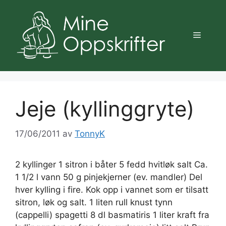
Hopp
til
innhold
Meny
Jeje (kyllinggryte)
17/06/2011
av
TonnyK
2 kyllinger 1 sitron i båter 5 fedd hvitløk salt Ca.
1 1/2 l vann 50 g pinjekjerner (ev. mandler) Del
hver kylling i fire. Kok opp i vannet som er tilsatt
sitron, løk og salt. 1 liten rull knust tynn
(cappelli) spagetti 8 dl basmatiris 1 liter kraft fra