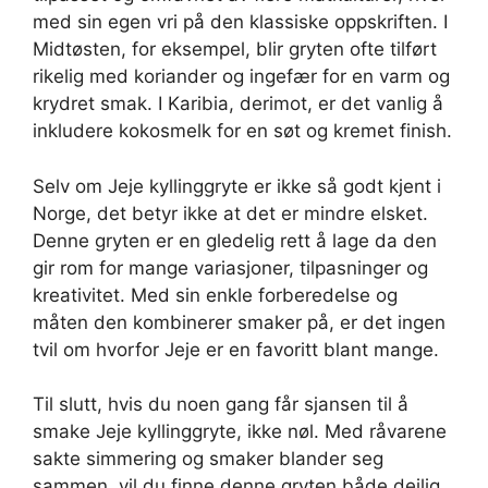
med sin egen vri på den klassiske oppskriften. I
Midtøsten, for eksempel, blir gryten ofte tilført
rikelig med koriander og ingefær for en varm og
krydret smak. I Karibia, derimot, er det vanlig å
inkludere kokosmelk for en søt og kremet finish.
Selv om Jeje kyllinggryte er ikke så godt kjent i
Norge, det betyr ikke at det er mindre elsket.
Denne gryten er en gledelig rett å lage da den
gir rom for mange variasjoner, tilpasninger og
kreativitet. Med sin enkle forberedelse og
måten den kombinerer smaker på, er det ingen
tvil om hvorfor Jeje er en favoritt blant mange.
Til slutt, hvis du noen gang får sjansen til å
smake Jeje kyllinggryte, ikke nøl. Med råvarene
sakte simmering og smaker blander seg
sammen, vil du finne denne gryten både deilig