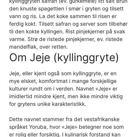
kyllinggryten safran (ev. gurkemeie) litt salt Brun
den knuste spagettien i smør i gryten og tilsett
vann og ris. La det koke sammen til risen er
ferdig kokt. Tilsett safran og server som tilbehør
til den kokte kyllingen. Rist pinjekjerner på svak
varme. Strø de ristede pinjekjerner, ev. ristede
mandelflak, over retten.
Om Jeje (kyllinggryte)
Jeje, eller kjent også som kyllinggryte, er en
mye elsket, komfortmat i mange forskjellige
kulturer rundt om i verden. Navnet «Jeje» er
imidlertid mindre kjent, men ikke mindre viktig
for grytens unike karakteristikk.
Dette navnet stammer fra det vestafrikanske
språket Yoruba, hvor «Jeje» betegner noe som
er rolig eller forsiktig. I kulinarisk forstand kan