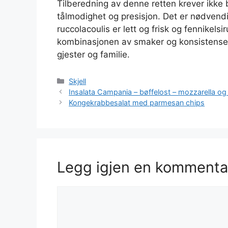
Tilberedning av denne retten krever ikke 
tålmodighet og presisjon. Det er nødvendig
ruccolacoulis er lett og frisk og fennike
kombinasjonen av smaker og konsistenser,
gjester og familie.
Kategorier
Skjell
Insalata Campania – bøffelost – mozzarella og
Kongekrabbesalat med parmesan chips
Legg igjen en kommenta
Kommentar