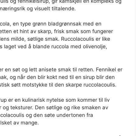
lis og fennikelsirup, gir kamskjell en kompleks og
æringsrik og visuelt tiltalende.
uccola, en type grønn bladgrønnsak med en
etten et hint av skarp, frisk smak som fungerer
lens milde, søtlige smak. Ruccolacoulis er like
is laget ved å blande ruccola med olivenolje,
 en søt og lett anisete smak til retten. Fennikel er
k, og når den blir kokt ned til en sirup blir den
stisk søtt motstykke til den skarpe ruccolacoulis.
up er en kulinarisk nytelse som kommer til liv
og teksturer. Den søtlige og rike smaken av
ccolacoulis og den søte undertonen fra
 elsket av mange.