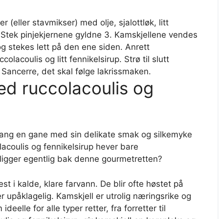
r (eller stavmikser) med olje, sjalottløk, litt
 2. Stek pinjekjernene gyldne 3. Kamskjellene vendes
og stekes lett på den ene siden. Anrett
lacoulis og litt fennikelsirup. Strø til slutt
 Sancerre, det skal følge lakrissmaken.
d ruccolacoulis og
mang en gane med sin delikate smak og silkemyke
acoulis og fennikelsirup hever bare
 ligger egentlig bak denne gourmetretten?
st i kalde, klare farvann. De blir ofte høstet på
 upåklagelig. Kamskjell er utrolig næringsrike og
deelle for alle typer retter, fra forretter til