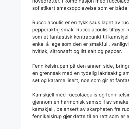
hovedretter. I kombinasjon med ruccolacou
sofistikert smaksopplevelse som er både n
Ruccolacoulis er en tykk saus laget av r
pepperaktig smak. Ruccolacoulis tilføyer r
som et fantastisk kontrapunkt til kamskjel
enkel å lage som den er smakfull, vanligv
hvitløk, sitronsaft og litt salt og pepper.
Fennikelsirupen på den annen side, bringer
en grønnsak med en tydelig lakrisaktig sma
søt og karamellisert, noe som gir et fanta
Kamskjell med ruccolacoulis og fennikelsir
gjennom en harmonisk samspill av smaker 
kamskjell, balansert av skarpheten fra ru
fennikelsirup gjør dette til en rett som er