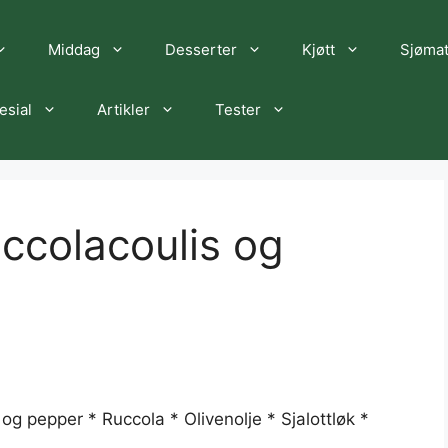
Middag
Desserter
Kjøtt
Sjøma
esial
Artikler
Tester
ccolacoulis og
t og pepper * Ruccola * Olivenolje * Sjalottløk *