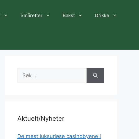
t
Småretter
Bakst
Drikke
Søk
etter:
Aktuelt/Nyheter
De mest luksuriøse casinobyene i