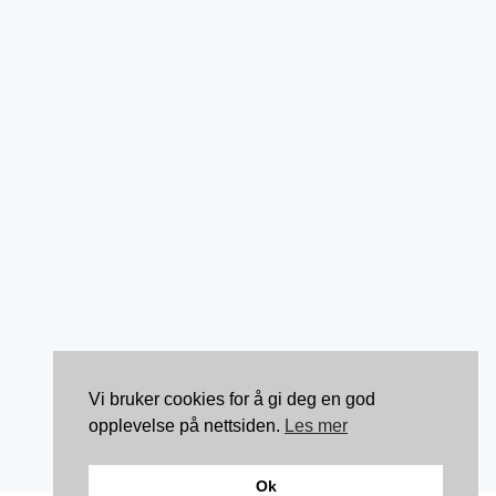
Vi bruker cookies for å gi deg en god
opplevelse på nettsiden.
Les mer
Ok