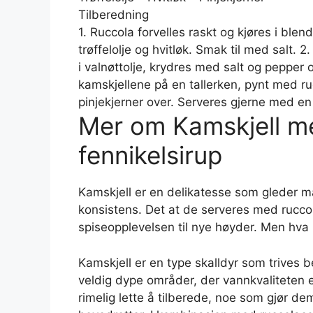
Tilberedning
1. Ruccola forvelles raskt og kjøres i blende
trøffelolje og hvitløk. Smak til med salt.
i valnøttolje, krydres med salt og pepper 
kamskjellene på en tallerken, pynt med rucco
pinjekjerner over. Serveres gjerne med en
Mer om Kamskjell me
fennikelsirup
Kamskjell er en delikatesse som gleder 
konsistens. Det at de serveres med ruccol
spiseopplevelsen til nye høyder. Men hva
Kamskjell er en type skalldyr som trives be
veldig dype områder, der vannkvaliteten er
rimelig lette å tilberede, noe som gjør dem i