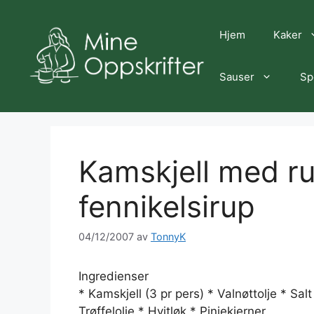
Hopp
til
Hjem
Kaker
innhold
Sauser
Sp
Kamskjell med ru
fennikelsirup
04/12/2007
av
TonnyK
Ingredienser
* Kamskjell (3 pr pers) * Valnøttolje * Sal
Trøffelolje * Hvitløk * Pinjekjerner