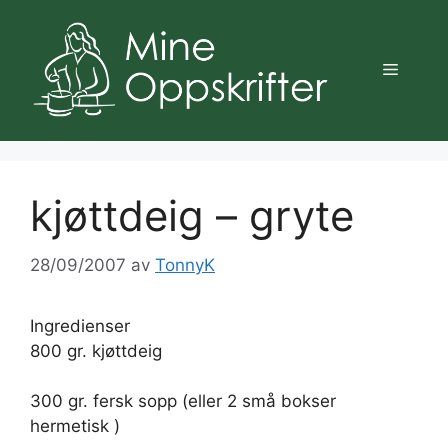
Hopp
til
innhold
Meny
kjøttdeig – gryte
28/09/2007
av
TonnyK
Ingredienser
800 gr. kjøttdeig
300 gr. fersk sopp (eller 2 små bokser
hermetisk )