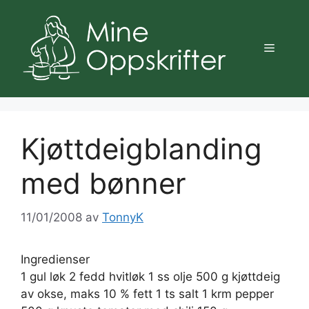
Hopp
til
innhold
Meny
Kjøttdeigblanding
med bønner
11/01/2008
av
TonnyK
Ingredienser
1 gul løk 2 fedd hvitløk 1 ss olje 500 g kjøttdeig
av okse, maks 10 % fett 1 ts salt 1 krm pepper