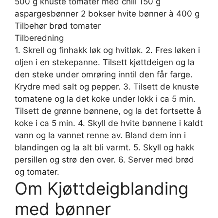
500 g knuste tomater med chili 150 g
aspargesbønner 2 bokser hvite bønner à 400 g
Tilbehør brød tomater
Tilberedning
1. Skrell og finhakk løk og hvitløk. 2. Fres løken i
oljen i en stekepanne. Tilsett kjøttdeigen og la
den steke under omrøring inntil den får farge.
Krydre med salt og pepper. 3. Tilsett de knuste
tomatene og la det koke under lokk i ca 5 min.
Tilsett de grønne bønnene, og la det fortsette å
koke i ca 5 min. 4. Skyll de hvite bønnene i kaldt
vann og la vannet renne av. Bland dem inn i
blandingen og la alt bli varmt. 5. Skyll og hakk
persillen og strø den over. 6. Server med brød
og tomater.
Om Kjøttdeigblanding
med bønner