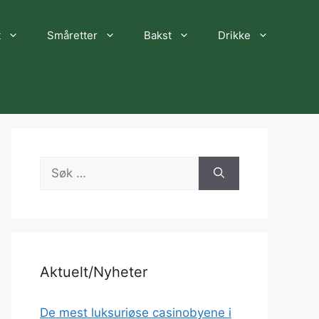
t
Småretter
Bakst
Drikke
Søk
etter:
Aktuelt/Nyheter
De mest luksuriøse casinobyene i