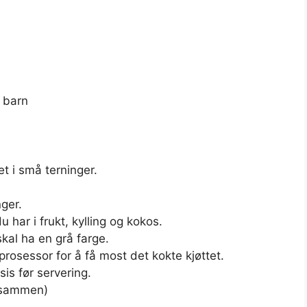
e barn
t i små terninger.
nger.
u har i frukt, kylling og kokos.
 skal ha en grå farge.
rosessor for å få most det kokte kjøttet.
sis før servering.
t sammen)