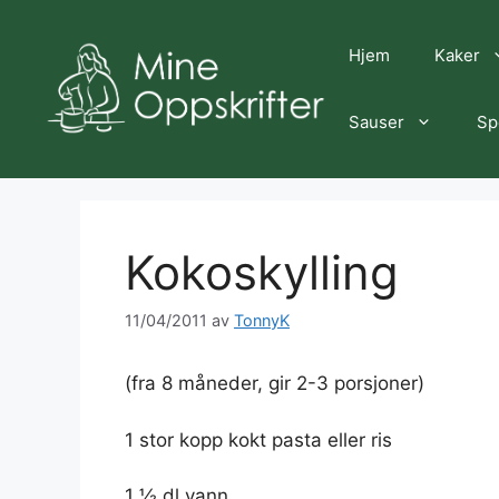
Hopp
til
Hjem
Kaker
innhold
Sauser
Sp
Kokoskylling
11/04/2011
av
TonnyK
(fra 8 måneder, gir 2-3 porsjoner)
1 stor kopp kokt pasta eller ris
1 ½ dl vann