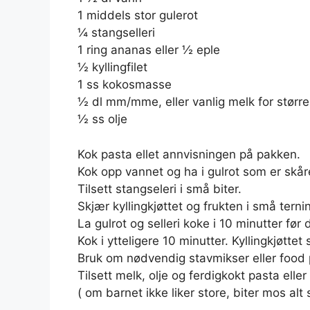
1 middels stor gulerot
¼ stangselleri
1 ring ananas eller ½ eple
½ kyllingfilet
1 ss kokosmasse
½ dl mm/mme, eller vanlig melk for størr
½ ss olje
Kok pasta ellet annvisningen på pakken.
Kok opp vannet og ha i gulrot som er skåre
Tilsett stangseleri i små biter.
Skjær kyllingkjøttet og frukten i små terni
La gulrot og selleri koke i 10 minutter før d
Kok i ytteligere 10 minutter. Kyllingkjøttet
Bruk om nødvendig stavmikser eller food p
Tilsett melk, olje og ferdigkokt pasta eller 
( om barnet ikke liker store, biter mos al