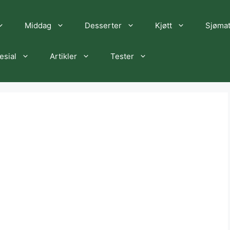
Middag
Desserter
Kjøtt
Sjøma
esial
Artikler
Tester